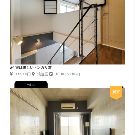
実は優しいトンガリ君
132,000円
浪速区
1LDK( 59.16㎡)
wild
満室