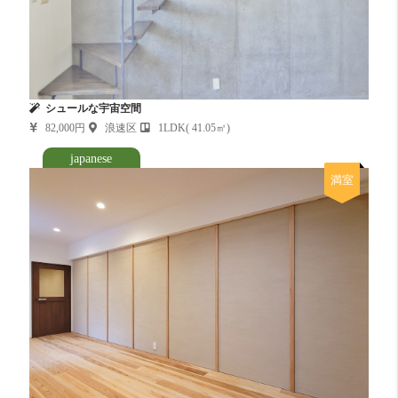
シュールな宇宙空間
82,000円
浪速区
1LDK( 41.05㎡)
japanese
満室