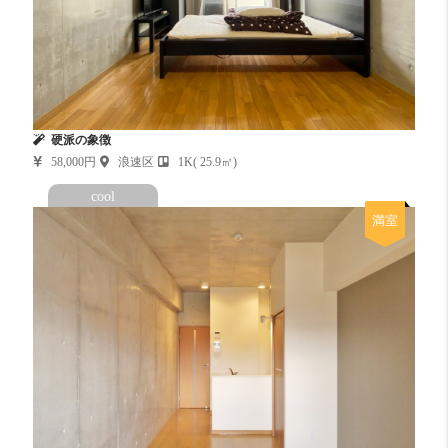
硬派の象徴
58,000円
浪速区
1K( 25.9㎡)
cool
満室