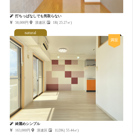
打ちっぱなしでも気取らない
58,000円
浪速区
1R( 25.27㎡)
natural
満室
綺麗めシンプル
163,000円
浪速区
1LDK( 55.44㎡)