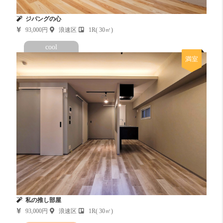
ジパングの心
93,000円
浪速区
1R( 30㎡)
cool
満室
私の推し部屋
93,000円
浪速区
1R( 30㎡)