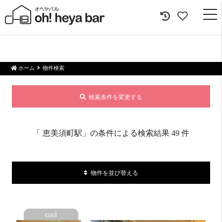
togg
navi
ホーム
物件検索
検索条件を変更する
「
恵美須町駅
」の条件による検索結果 49 件
物件を並び替える
cool