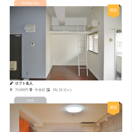
shabbychic
満室
ロフト名人
70,000円
中央区
1R( 28.32㎡)
cool
満室