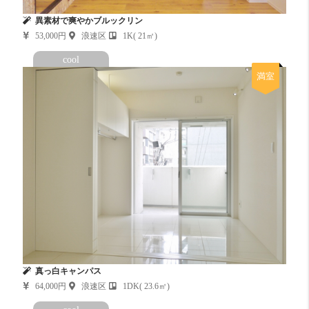
異素材で爽やかブルックリン
53,000円
浪速区
1K( 21㎡)
cool
満室
真っ白キャンパス
64,000円
浪速区
1DK( 23.6㎡)