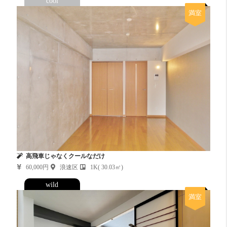
cool
満室
高飛車じゃなくクールなだけ
60,000円
浪速区
1K( 30.03㎡)
wild
満室