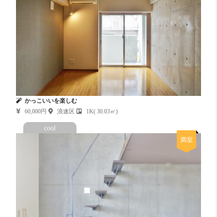
かっこいいを楽しむ
60,000円
浪速区
1K( 30.03㎡)
cool
満室