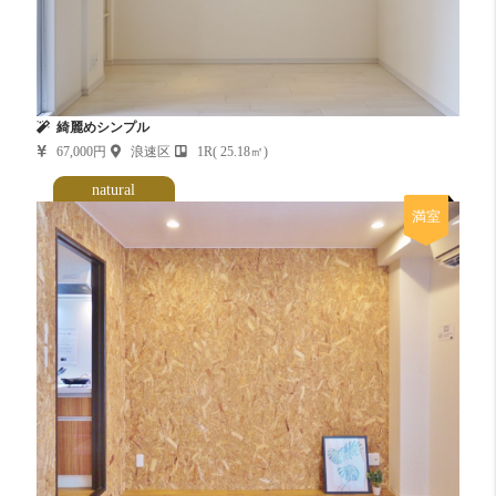
綺麗めシンプル
67,000円
浪速区
1R( 25.18㎡)
natural
満室