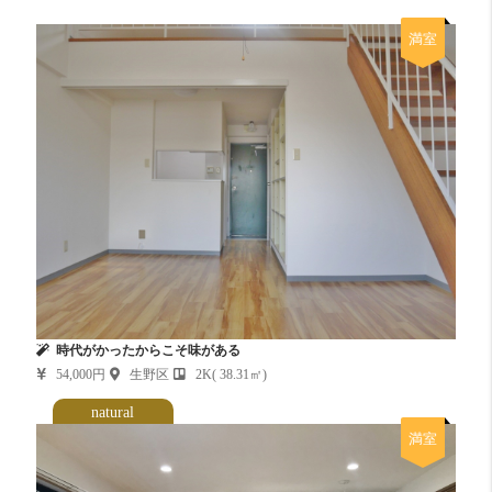
満室
時代がかったからこそ味がある
54,000円
生野区
2K( 38.31㎡)
natural
満室