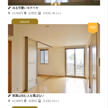
ゆる可愛いモテベヤ
65,000円
生野区
1SDK( 38.5㎡)
natural
満室
部屋は住む人を選ばない
82,000円
生野区
2LDK( 63㎡)