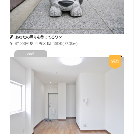
あなたの帰りを待ってるワン
67,000円
生野区
1SDK( 37.38㎡)
cool
満室