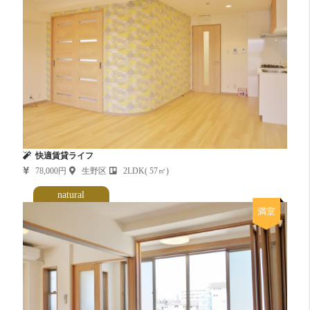
快適賃貸ライフ
78,000円
生野区
2LDK( 57㎡)
natural
満室