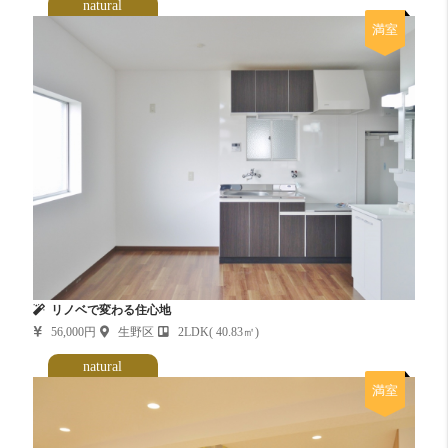
natural
満室
リノベで変わる住心地
56,000円
生野区
2LDK( 40.83㎡)
natural
満室