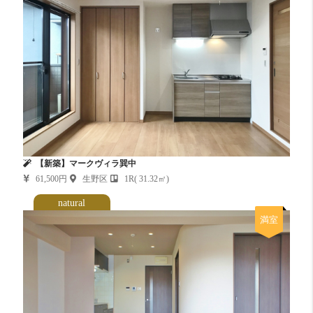
【新築】マークヴィラ巽中
61,500円
生野区
1R( 31.32㎡)
natural
満室