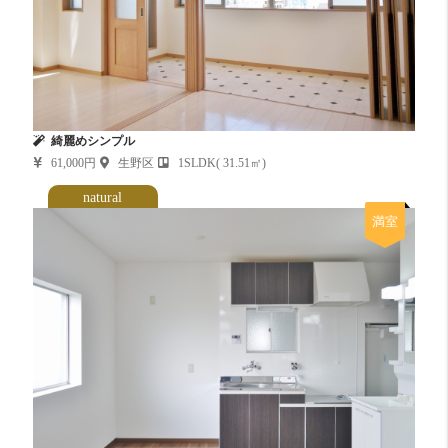
綺麗めシンプル
61,000円
生野区
1SLDK( 31.51㎡)
natural
満室