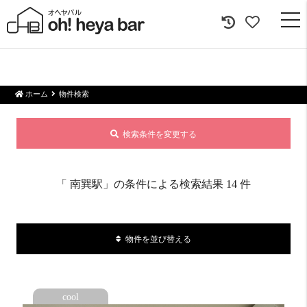
togg
navi
ホーム
物件検索
検索条件を変更する
「
南巽駅
」の条件による検索結果 14 件
物件を並び替える
cool