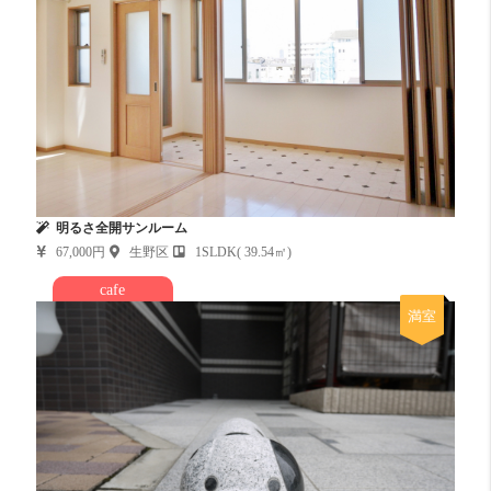
明るさ全開サンルーム
67,000円
生野区
1SLDK( 39.54㎡)
cafe
満室