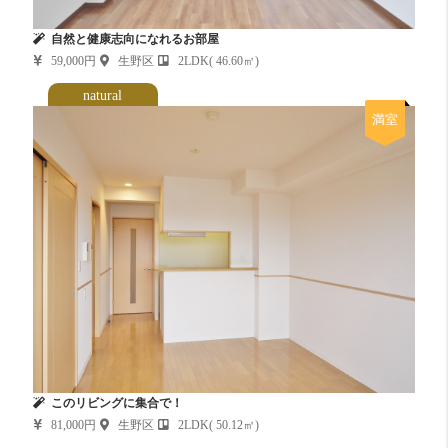
自然と健康志向になれるお部屋
59,000円
生野区
2LDK( 46.60㎡)
natural
満室
このリビングに集合で！
81,000円
生野区
2LDK( 50.12㎡)