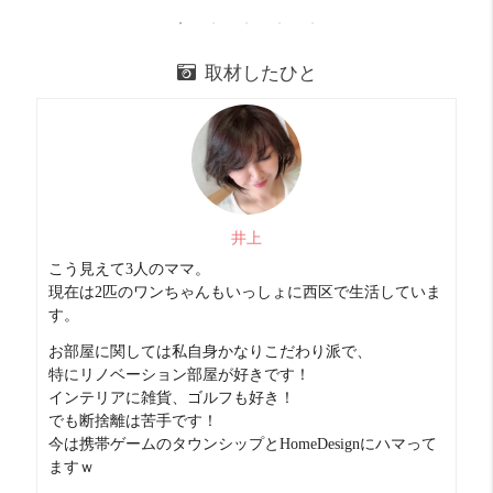
取材したひと
コスパ
めっちゃ良い！！ 20 点
この場所で9.5帖の広さで、しかも3点セパなのでコスパ良
し。
敷礼ゼロゼロ！！
収納力
びみょー 8 点
クローゼットはありません。
井上
備え付けのポールがるので吊るす衣類はそこへ。
部屋が広いのでチェストなど置いて対応してください。
こう見えて3人のママ。
現在は2匹のワンちゃんもいっしょに西区で生活していま
外食派
めっちゃ良い！！ 20 点
す。
飲食店は沢山あります。
お部屋に関しては私自身かなりこだわり派で、
天満も扇町も近いので！
特にリノベーション部屋が好きです！
自炊派
めっちゃ良い！！ 20 点
インテリアに雑貨、ゴルフも好き！
廊下にあるタイプですが、キッチン自体はいい。
でも断捨離は苦手です！
スーパーも歩いて5分程度のところに数件あります。
今は携帯ゲームのタウンシップとHomeDesignにハマって
ますｗ
明るさ
そこそこ 12 点