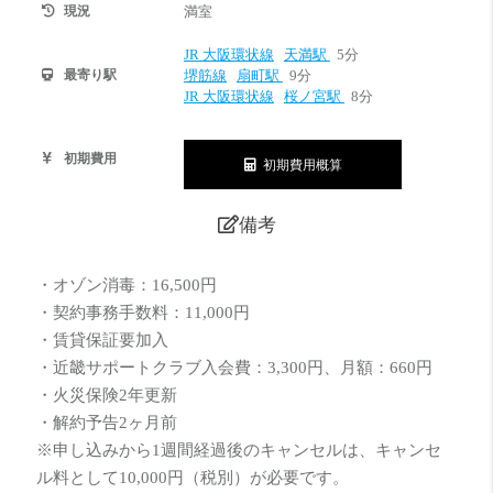
現況
満室
JR 大阪環状線
天満駅
5分
最寄り駅
堺筋線
扇町駅
9分
JR 大阪環状線
桜ノ宮駅
8分
初期費用
初期費用概算
備考
・オゾン消毒：16,500円
・契約事務手数料：11,000円
・賃貸保証要加入
・近畿サポートクラブ入会費：3,300円、月額：660円
・火災保険2年更新
・解約予告2ヶ月前
※申し込みから1週間経過後のキャンセルは、キャンセ
ル料として10,000円（税別）が必要です。