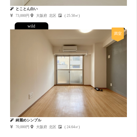
とことん白い
73,000円
大阪府 北区
( 25.50㎡)
wild
満室
綺麗めシンプル
70,000円
大阪府 北区
( 24.64㎡)