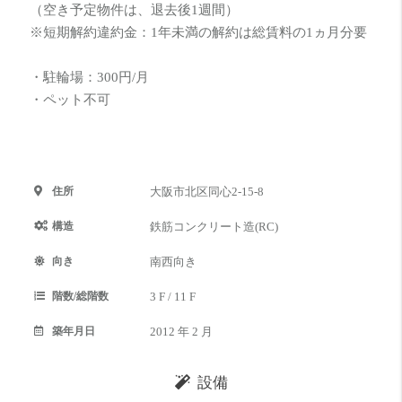
（空き予定物件は、退去後1週間）
※短期解約違約金：1年未満の解約は総賃料の1ヵ月分要
・駐輪場：300円/月
・ペット不可
住所
大阪市北区同心2-15-8
構造
鉄筋コンクリート造(RC)
向き
南西向き
階数/総階数
3 F / 11 F
築年月日
2012 年 2 月
設備