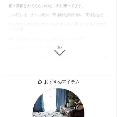
桜ノ宮駅との間くらいのところに建ってます。
この辺りは、大川の桜や、天神橋筋商店街や、天神祭など
なんやかんやと楽しめそうなスポットが盛りだくさんのエリ
アです
JRと堺筋線が使えるので交通のアクセスも便利！
お部屋は、ワンルームです！
1Kと言いたいところですが、仕切りドアがないのでワンルー
ムです！！
部屋は広い9.5帖です。
キッチンもワンルームのキッチンにしては、
おすすめアイテム
IH2口コンロのシステムキッチンで嬉しいポイント
しかも3点セパで、浴室のエッグバスは女性に人気
3点セパには違いないけど、アメセパです！！