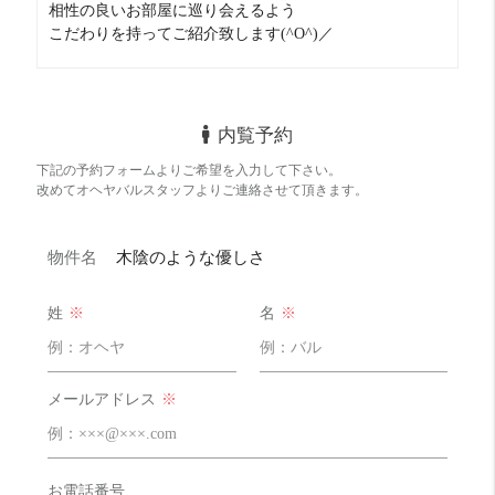
前に同じくらいの高さのマンションが建ってるので眺望は
相性の良いお部屋に巡り会えるよう
そんな開けてません。
こだわりを持ってご紹介致します(^O^)／
南西向きで明るさはそんな問題は無いと思います。
内覧予約
下記の予約フォームよりご希望を入力して下さい。
改めてオヘヤバルスタッフよりご連絡させて頂きます。
物件名
木陰のような優しさ
姓
※
名
※
メールアドレス
※
お電話番号