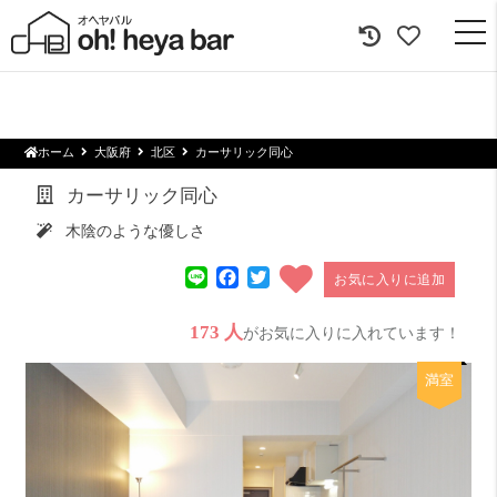
togg
navi
ホーム
大阪府
北区
カーサリック同心
カーサリック同心
木陰のような優しさ
Line
Facebook
Twitter
お気に入りに追加
173 人
がお気に入りに入れています！
満室