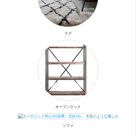
トイレと洗面が同じ場所にあり
その分お部屋が広い
というメリット
キッチンといい、アメセパといい、
枠にとらわれないところが長所でもあります
ラグ
とそこまではこれといって問題なし！
ただ、、お部屋にクローゼットがありません
収納が無いということなんです
ただポールは備え付けられています。
ここへ服を掛けろ！！と言わんばかりに。。。
なので、後はチェストをご購入いただくか、
オープンラック等で衣類の収納を実現してください
オープンラック
ほぼ西向きのバルコニーですが、ちょうど前に同じ階の建物
が建ってるので
ソファ
眺望は期待できませんが、建物が詰まった感じではない。