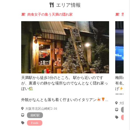
エリア情報
明るさは3階なのでちょっと暗く感じるかも。。。
肉食女子の集う天満の隠れ家
雰囲
その辺りはご自身で確認してくださいね
そこを踏まえて気になる方はお早めに
お部屋診断
天満駅から徒歩3分のところ。 駅から近いのです
梅田の
が、裏通りの静かな場所なのでなんとなく隠れ家っ
有名人
ぽい
げ
塩
ーーー
外観がなんとも落ち着く佇まいのイタリアン
...
大阪府大
大阪市北区山崎町2-16
扇
扇町駅
Foo
Foods