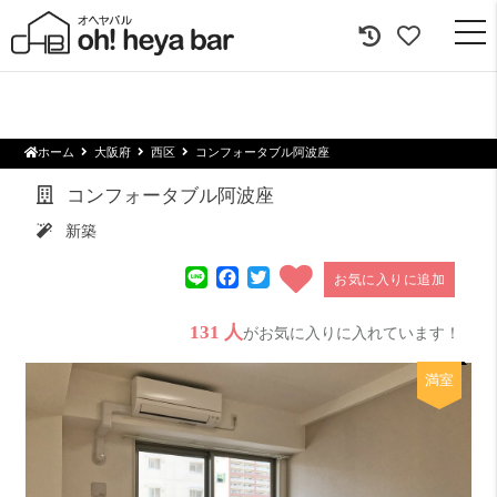
togg
navi
ホーム
大阪府
西区
コンフォータブル阿波座
コンフォータブル阿波座
新築
Line
Facebook
Twitter
お気に入りに追加
131 人
がお気に入りに入れています！
満室