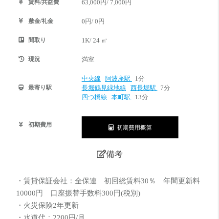
賃料/共益費
63,000円/ 7,000円
敷金/礼金
0円/ 0円
間取り
1K/ 24 ㎡
現況
満室
中央線
阿波座駅
1分
最寄り駅
長堀鶴見緑地線
西長堀駅
7分
四つ橋線
本町駅
13分
初期費用
初期費用概算
備考
・賃貸保証会社：全保連 初回総賃料30％ 年間更新料
10000円 口座振替手数料300円(税別)
・火災保険2年更新
・水道代：2200円/月