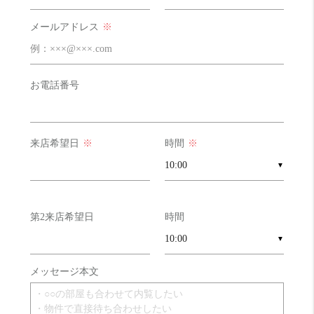
お部屋診断
メールアドレス
※
お電話番号
来店希望日
※
時間
※
▼
第2来店希望日
時間
▼
コスパ
めっちゃ良い！！ 20 点
メッセージ本文
収納力
そこそこ 12 点
外食派
良い！ 16 点