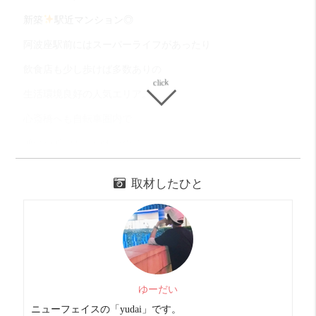
新築
駅近マンション◎
阿波座駅前にはスーパーライフがあったり
飲食店も少し歩けば多数ありの
生活環境良好の人気エリア。
心斎橋へも自転車圏内で
通勤や通学もしやすいので
新生活を始める学生さんや
取材したひと
新社会人の方にもオススメ
お部屋はシンプルなないそうで
オートロックやモニターフォンに
ゆーだい
電子キーの玄関など安心の防犯面。
ニューフェイスの「yudai」です。