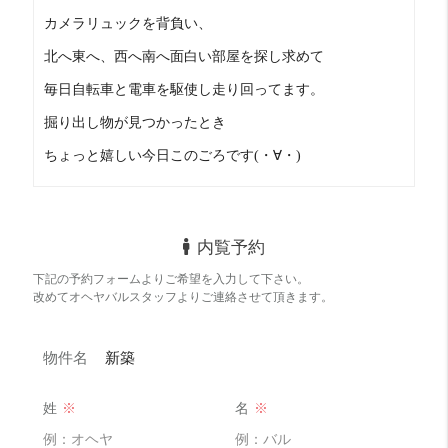
浴室乾燥やIHコンロ２口など
カメラリュックを背負い、
充実の設備です
北へ東へ、西へ南へ面白い部屋を探し求めて
オール電化なのでガス代もかからず
毎日自転車と電車を駆使し走り回ってます。
お財布にも優しいのが魅力的。
掘り出し物が見つかったとき
ちょっと嬉しい今日このごろです(・∀・)
１階の店舗はコインランドリーが
オープンする予定です
内覧予約
下記の予約フォームよりご希望を入力して下さい。
辛口コメント
改めてオヘヤバルスタッフよりご連絡させて頂きます。
西向きです。
日当たりは良くないですが
物件名
新築
お部屋は明るいです。
姓
※
名
※