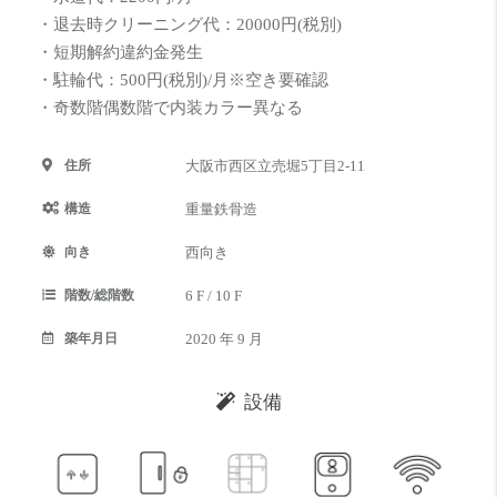
・退去時クリーニング代：20000円(税別)
・短期解約違約金発生
・駐輪代：500円(税別)/月※空き要確認
・奇数階偶数階で内装カラー異なる
住所
大阪市西区立売堀5丁目2-11
構造
重量鉄骨造
向き
西向き
階数/総階数
6 F / 10 F
築年月日
2020 年 9 月
設備