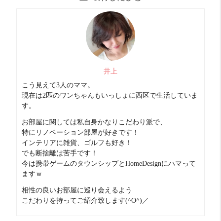
お部屋診断
井上
こう見えて3人のママ。
現在は2匹のワンちゃんもいっしょに西区で生活していま
す。
お部屋に関しては私自身かなりこだわり派で、
特にリノベーション部屋が好きです！
インテリアに雑貨、ゴルフも好き！
でも断捨離は苦手です！
今は携帯ゲームのタウンシップとHomeDesignにハマって
ますｗ
相性の良いお部屋に巡り会えるよう
こだわりを持ってご紹介致します(^O^)／
コスパ
良い！ 16 点