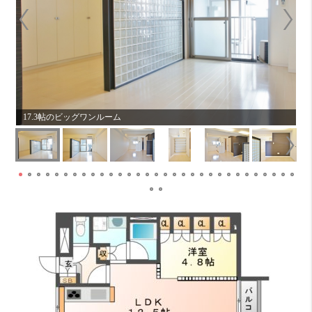
仕
17.3帖のビッグワンルーム