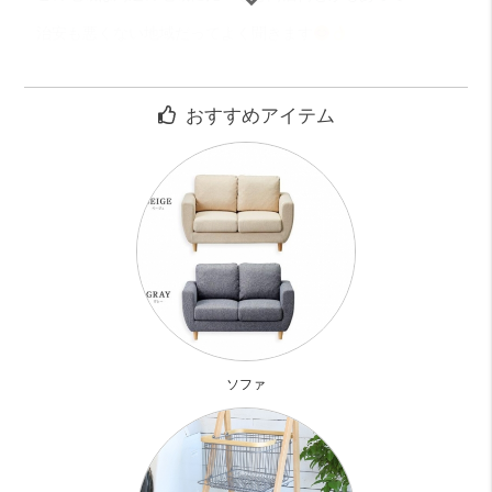
治安も悪くない地域だってよく聞きます
築年数経ってると資料には書いてありましたが、
おすすめアイテム
見ると外観も古い！！って感じではなくまだまだ現役感あり
あり
宅配ＢＯＸ、オートロックや防犯カメラもしっかり設置され
てます
お部屋は最上階
ビッグワンルーム
今回のお部屋は
広さは17.3帖もあります
ソファ
ガラ～んとただ広いワンルームとは違って
形はL字型で、肩の高さくらいのガラスブロックが
ちょうどいいところにあり