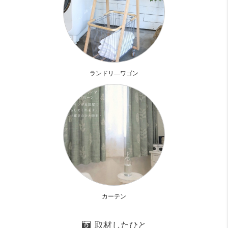
それが仕切りとなってる感じです
なので1LDKとして使えます
また壁一面お収納がかなりの大容量
水廻りの設備も言うことなし
ランドリ―ワゴン
キッチンも一番遠いところにあるから
部屋にいても生活感を感じることもないし
寛ぎ時間もキッチンが目に入らないのもgoodpoint
自炊する人にも嬉しい設備
グリル付き3口ガスコンロに食洗が付いてます
浴室は追い焚きではないけど
浴室乾燥機と高温差し湯機能もあるから
カーテン
ふたりで帰宅時間が違っても大丈夫
取材したひと
ひとりで使うとよりリッチ感が増しますよ