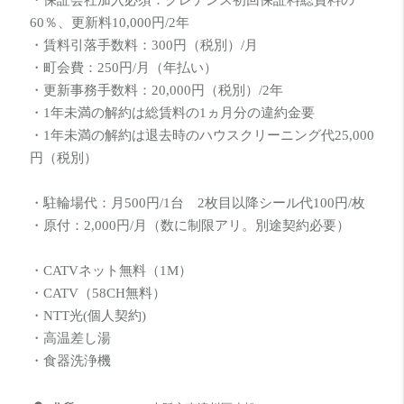
・保証会社加入必須：クレデンス初回保証料総賃料の
60％、更新料10,000円/2年
・賃料引落手数料：300円（税別）/月
・町会費：250円/月（年払い）
・更新事務手数料：20,000円（税別）/2年
・1年未満の解約は総賃料の1ヵ月分の違約金要
・1年未満の解約は退去時のハウスクリーニング代25,000
円（税別）
・駐輪場代：月500円/1台 2枚目以降シール代100円/枚
・原付：2,000円/月（数に制限アリ。別途契約必要）
・CATVネット無料（1M）
・CATV（58CH無料）
・NTT光(個人契約)
・高温差し湯
・食器洗浄機