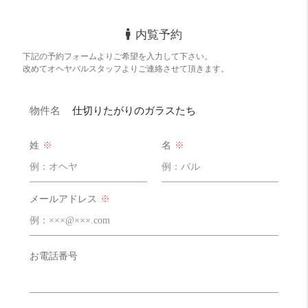
駅近でリノベーションのお部屋でこの家賃はGOODです＼
(^o^)／
ただ、敷金礼金があるのでこの診断
内覧予約
収納力
めっちゃ良い！！ 20 点
下記の予約フォームよりご希望を入力して下さい。
大きな収納が壁一面にあり、
改めてオヘヤバルスタッフよりご連絡させて頂きます。
キッチン横の収納やトイレの吊り棚があるのもいい！
外食派
めっちゃ良い！！ 20 点
物件名
仕切りたがりのガラスたち
駅も近いのでいろいろあります。
他にも南出口にはグルメシティなどもございます。
姓
※
名
※
自炊派
めっちゃ良い！！ 20 点
徒歩圏内にスーパーは多数ございます！
それと３口コンロに食洗があるから困りません！
メールアドレス
※
明るさ
そこそこ 12 点
最上階なので明るい！
お電話番号