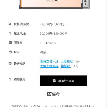
賃料/共益費
72,000円/ 6,000円
敷金/礼金
50,000円/ 150,000円
間取り
1R/ 42.92 ㎡
現況
満室
阪急京都本線
上新庄駅
4分
最寄り駅
阪急京都本線
相川駅
11分
初期費用
初期費用概算
備考