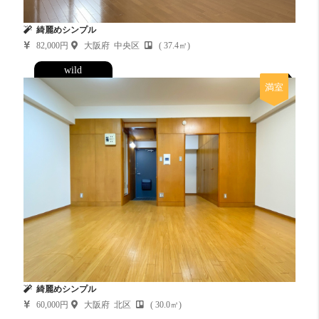
綺麗めシンプル
82,000円
大阪府 中央区
( 37.4㎡)
wild
満室
綺麗めシンプル
60,000円
大阪府 北区
( 30.0㎡)