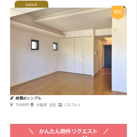
natural
満室
綺麗めシンプル
76,000円
大阪府 北区
( 33.72㎡)