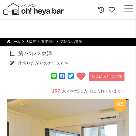
togg
navi
ホーム
大阪府
東淀川区
第2パレス東洋
第2パレス東洋
仕切りたがりのガラスたち
Line
Facebook
Twitter
お気に入りに追加
157 人
がお気に入りに入れています！
満室