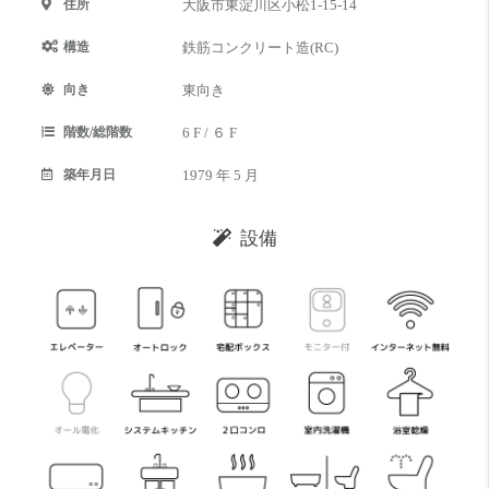
住所
大阪市東淀川区小松1-15-14
構造
鉄筋コンクリート造(RC)
向き
東向き
階数/総階数
6 F / ６ F
築年月日
1979 年 5 月
設備