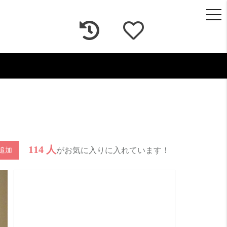
togg
navi
114 人
がお気に入りに入れています！
追加