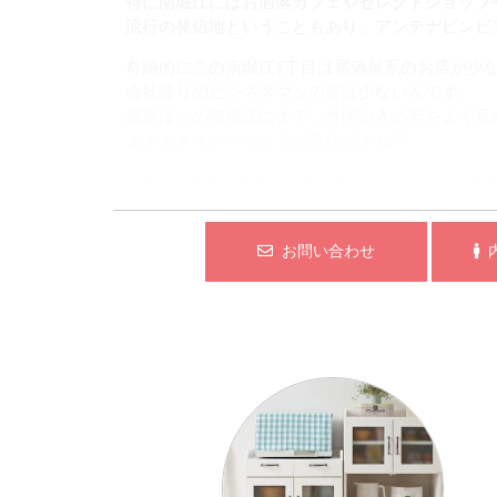
特に南堀江にはお洒落カフェやセレクトショップ
流行の発信地ということもあり、アンテナビンビ
奇跡的にこの南堀江1丁目は居酒屋系のお店が少
会社帰りのビジネスマンの姿は少ないんです。
最近はこの南堀江にまで、外国の人の姿をよく見
ますますインバウンドの時代ですね
この1丁目は心斎橋とはまた違ったどことなく洗
そんな憧れの堀江に一度は住んでみたいともう方
でもよく見るとこの辺りのマンションって、意外
お問い合わせ
内
なので新築や築浅は少いんです。
このマンションは平成24年築で、綺麗でしかも1D
キッチンと洋室が分かれてて自炊する人には最高
難波も歩いて行けるし、梅田も四ツ橋駅から6分
休みの日には堀江をぶらりウインドウショッピン
友達と心斎橋で待ち合わせなんて生活も
オシャレのセンスも磨かれていくし、友達のお泊
オレンジストリートから1本通り違いです。