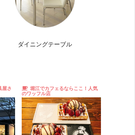
多数あります。
弁当屋さんがすぐ
自炊派
良い！ 16 点
ッチンは十分料理は作れそうですよ！
ーパーも5分くらい歩けばあります。
明るさ
めっちゃ良い！！ 20 点
ダイニングテーブル
側に窓が多く東向きのバルコニーも明るいです。
具屋さ
堀江でカフェるならここ！人気
堀江のこ
のワッフル店
～