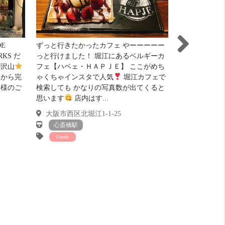
E
ずっと行きたかったカフェ やーーーーー
2017年9月
RKS だ
っと行けました！ 堀江にあるベルギーカ
ＲＹ南堀江】
が沢山
フェ【ハペェ・ＨＡＰＪＥ】 ここがめち
最近では飲食
品から完
ゃくちゃインスタで人気
堀江カフェで
かも増え 賑
客様のご
検索しても かなりの写真数が出てくると
中でもお洒落
思います
店内はす...
数多く、 見
貨にもた...
大阪市西区北堀江1-1-25
大阪市西区南堀
心斎橋駅
四ツ橋駅
Foods
Shop