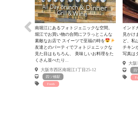
南堀江にあるフォトジェニックな空間。
インド
堀江でお買い物の合間にフラっとこんな
見かけま
素敵なお店で スイーツで至福の時を
ど、私
友達とのパーティでフォトジェニックな
チキン
見た目はもちろん、 美味しいお料理をた
写真は
くさん並べたり...
大阪市
大阪市西区南堀江1丁目25-12
四
四ツ橋駅
F
Foods