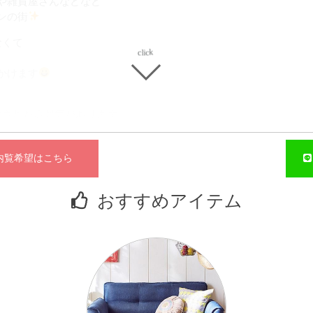
や雑貨屋さんなどなど
ンの街
なくて
かけます
練された雰囲気があります。
は多いと思います
と古いマンションが多いエリアなんです。
覧希望はこちら
人
K
おすすめアイテム
コ
ー！！
くらいなんです。
シ
グしたり、
ク
りの回数も増えそうですね
堀