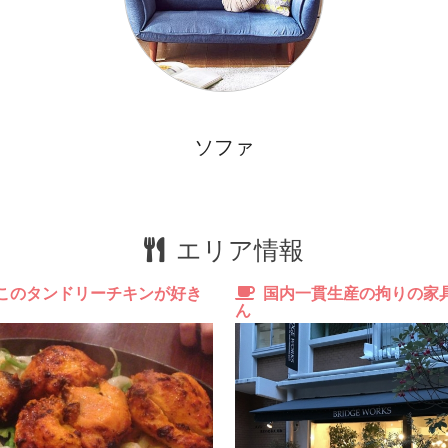
も
お
キ
ス
ソファ
西
エリア情報
このタンドリーチキンが好き
国内一貫生産の拘りの家
ん