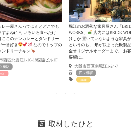
カレー屋さんってほんとどこでも
堀江のお洒落な家具屋さん「BRID
すよね(^-^; いろいろ食べたけ
WORKS」
店内にはBRIDE WO
はここのナンカレーとタンドリー
けしか 置いていないような家具
が一番好き
なのでトップの
というのも、 形が決まった既製
タンドリーチキン
...
全オリジナルオーダーまで、 お
要望に...
西区北堀江1-16-18森脇ビル1F
大阪市西区南堀江1-24-7
ツ橋駅
四ツ橋駅
oods
Shop
取材したひと