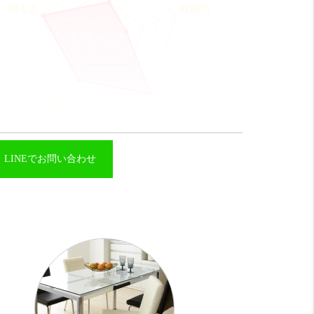
LINEでお問い合わせ
コスパ
そこそこ 12 点
気エリアのど真ん中にあります。
ンパクトな1DKですが、設備は充実しています。
収納力
びみょー 8 点
ューズロッカーはあります。
ローゼットはそんなに大きくはありません。
外食派
めっちゃ良い！！ 20 点
江なのでオシャレなカフェや安くて美味しいお店