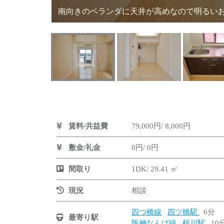
南向きのベランダに天井が高めなので明る
賃料/共益費
79,000円/ 8,000円
敷金/礼金
0円/ 0円
間取り
1DK/ 29.41 ㎡
現況
相談
四つ橋線
四ツ橋駅
6分
最寄り駅
阪神なんば線
桜川駅
10