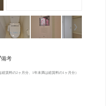
7.5帖の
備考
は総賃料の2ヶ月分、1年未満は総賃料の1ヶ月分）