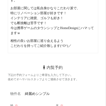
す。
日当たりは✕
お部屋に関しては私自身かなりこだわり派で、
ここは妥協点ですがより隠れ家感が出ます。
特にリノベーション部屋が好きです！
インテリアに雑貨、ゴルフも好き！
でも断捨離は苦手です！
今は携帯ゲームのタウンシップとHomeDesignにハマって
お部屋診断
ますｗ
相性の良いお部屋に巡り会えるよう
こだわりを持ってご紹介致します(^O^)／
内覧予約
下記の予約フォームよりご希望を入力して下さい。
改めてオヘヤバルスタッフよりご連絡させて頂きます。
物件名
綺麗めシンプル
姓
※
名
※