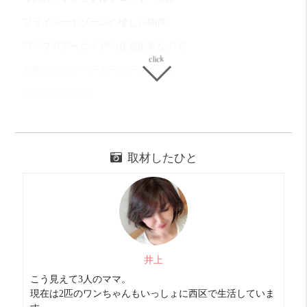
プライベートゾーンの珍しい物件。
ワンフロアーに１戸の住居配置なので
玄関からエレベーターホールまでも
自分だけの空間。
なので外観も上まで細長い！
お部屋は１Kですが１３帖という広さ。
取材したひと
お隣を気にすることなく
プライベートを快適に過ごせます。
辛口コメント
井上
トイレと洗面場所が同室。
こう見えて3人のママ。
その分脱衣所が広く感じます。
現在は2匹のワンちゃんもいっしょに西区で生活していま