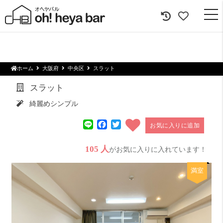
togg
navi
ホーム
大阪府
中央区
スラット
スラット
綺麗めシンプル
Line
Facebook
Twitter
お気に入りに追加
105 人
がお気に入りに入れています！
満室