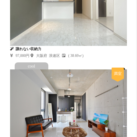
譲れない収納力
97,000円
大阪府 浪速区
( 38.69㎡)
cool
満室