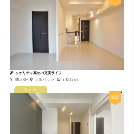
クオリティ高めの充実ライフ
98,000円
大阪府 北区
( 45.12㎡)
luxury
満室