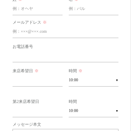
コスパ
そこそこ 12 点
メールアドレス
※
収納力
良い！ 16 点
外食派
そこそこ 12 点
自炊派
良い！ 16 点
お電話番号
明るさ
びみょー 8 点
来店希望日
※
時間
※
▼
第2来店希望日
時間
▼
メッセージ本文