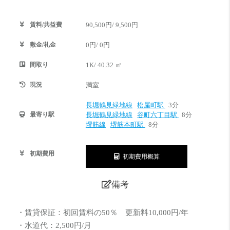
賃料/共益費
90,500円/ 9,500円
敷金/礼金
0円/ 0円
間取り
1K/ 40.32 ㎡
現況
満室
長堀鶴見緑地線
松屋町駅
3分
最寄り駅
長堀鶴見緑地線
谷町六丁目駅
8分
堺筋線
堺筋本町駅
8分
初期費用
初期費用概算
備考
・賃貸保証：初回賃料の50％ 更新料10,000円/年
・水道代：2,500円/月