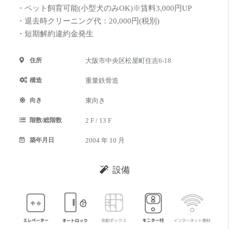
・ペット飼育可能(小型犬のみOK)※賃料3,000円UP
・退去時クリーニング代：20,000円(税別)
・短期解約違約金発生
住所
大阪市中央区松屋町住吉6-18
構造
重量鉄骨造
向き
東向き
階数/総階数
2 F / 13 F
築年月日
2004 年 10 月
設備