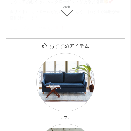
しなくて済むくらい広いクローゼットがあるお部屋
両サイドに長いポールが付いてて、もうこれだけで洋服が全
部掛けれそう！
シューズクロークも広い
こういうのってやっぱいいですよね～
おすすめアイテム
衣類やモノってどんどん増えていく、、けど収納の容量は決
まってる、、
悩みの絶えない問題です
このマンションの1階は住居ではありません。
会社の倉庫みたい。
エレベーターはなく階段ですが2階なので大丈夫
道路の角っこのマンションで周りは住宅街で横には道路を挟
んで川があります。
ソファ
そんなのどかな場所。