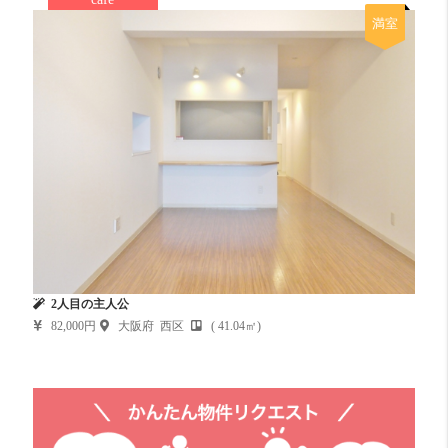
満室
2人目の主人公
82,000円
大阪府 西区
( 41.04㎡)