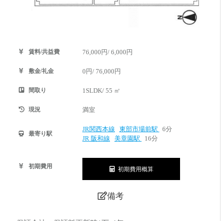
賃料/共益費
76,000円/ 6,000円
敷金/礼金
0円/ 76,000円
間取り
1SLDK/ 55 ㎡
現況
満室
JR関西本線
東部市場前駅
6分
最寄り駅
JR 阪和線
美章園駅
16分
初期費用
初期費用概算
備考