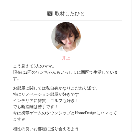
取材したひと
井上
こう見えて3人のママ。
現在は2匹のワンちゃんもいっしょに西区で生活していま
コスパ
めっちゃ良い！！ 20 点
す。
55㎡の1SLDKでこの家賃はGOOD！
お部屋に関しては私自身かなりこだわり派で、
梅田にでるのに乗り換えがおおいけど、このコスパでこの
特にリノベーション部屋が好きです！
広さならいいかも。。。
インテリアに雑貨、ゴルフも好き！
収納力
めっちゃ良い！！ 20 点
でも断捨離は苦手です！
広いウォークインとシューズクロークが広い！
今は携帯ゲームのタウンシップとHomeDesignにハマって
ますｗ
外食派
びみょー 8 点
相性の良いお部屋に巡り会えるよう
残念ながら近隣には飲食店はないけど、