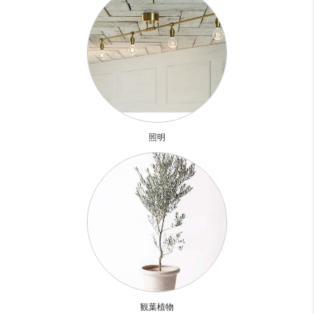
バルコニーはありませんが、サンルームがあるからお洗濯は
そこに干す！
窓を開けると風も抜けるのでサンルームでも早く乾きそう♪
15帖だけど天井が高く思ったより広く開放感ありました
あ、近くに東部市場が！！！
集積規模が取扱高全国第9位とか。。。でかい
照明
せっかくなんでこの辺りに越してきたら、たまには市場に行
ってみよう
お部屋診断
観葉植物