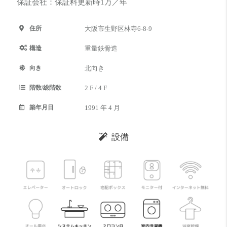
保証会社：保証料更新時1万／年
住所
大阪市生野区林寺6-8-9
構造
重量鉄骨造
向き
北向き
階数/総階数
2 F / 4 F
築年月日
1991 年 4 月
設備