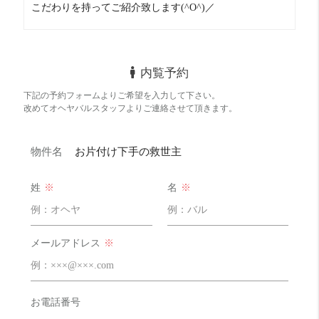
こだわりを持ってご紹介致します(^O^)／
大通りまで出ればチェーン店があります。
東部市場もありますよ～
自炊派
めっちゃ良い！！ 20 点
キッチンは十分ですが、
内覧予約
ダイエーやオアシスやライフも少し歩けばあり。
どちらかというと自炊を推進します。
下記の予約フォームよりご希望を入力して下さい。
改めてオヘヤバルスタッフよりご連絡させて頂きます。
明るさ
良い！ 16 点
この日は雨あがりの曇りの日でした。
すりガラスなので曇りの日はちょっと暗く感じるかも…
物件名
お片付け下手の救世主
姓
※
名
※
メールアドレス
※
お電話番号