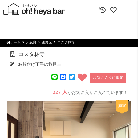
togg
navi
ホーム
大阪府
生野区
コスタ林寺
コスタ林寺
お片付け下手の救世主
Line
Facebook
Twitter
お気に入りに追加
227 人
がお気に入りに入れています！
満室