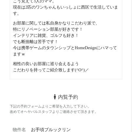
こう見えて3人のママ。
妥協点は必要ですが
現在は2匹のワンちゃんもいっしょに西区で生活していま
安くおしゃれなお部屋に住むには◎
す。
収納力
ちょーびみょー 4 点
お部屋に関しては私自身かなりこだわり派で、
クローゼットはないので
特にリノベーション部屋が好きです！
洋服収納は設置が必要。
インテリアに雑貨、ゴルフも好き！
外食派
めっちゃ良い！！ 20 点
でも断捨離は苦手です！
オフィス街の新大阪。
今は携帯ゲームのタウンシップとHomeDesignにハマって
ちょっと歩けば飲食店も多いです。
ますｗ
自炊派
そこそこ 12 点
相性の良いお部屋に巡り会えるよう
こだわりを持ってご紹介致します(^O^)／
ライフやイオンなどスーパーは近所に充実。
ＩＨコンロ1口なので自炊派最低限可能。
明るさ
びみょー 8 点
眺望は壁で西向きなのでここも妥協点。
内覧予約
下記の予約フォームよりご希望を入力して下さい。
改めてオヘヤバルスタッフよりご連絡させて頂きます。
物件名
お手頃ブルックリン