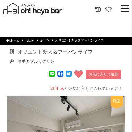
togg
navi
ホーム
大阪府
淀川区
オリエント新大阪アーバンライフ
オリエント新大阪アーバンライフ
お手頃ブルックリン
Line
Facebook
Twitter
お気に入りに追加
203 人
がお気に入りに入れています！
満室