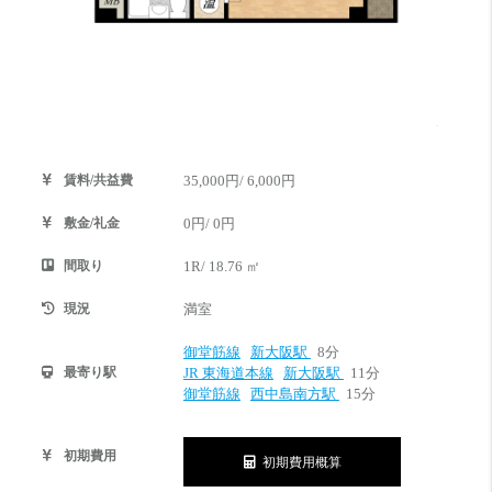
賃料/共益費
35,000円/ 6,000円
敷金/礼金
0円/ 0円
間取り
1R/ 18.76 ㎡
現況
満室
御堂筋線
新大阪駅
8分
最寄り駅
JR 東海道本線
新大阪駅
11分
御堂筋線
西中島南方駅
15分
初期費用
初期費用概算