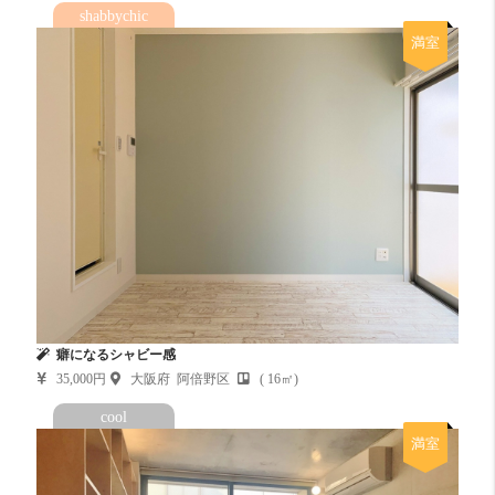
shabbychic
満室
癖になるシャビー感
35,000円
大阪府 阿倍野区
( 16㎡)
cool
満室