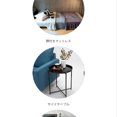
綺麗に改装済！
ユニットバスのイメージを覆す
綺麗めなデザインで不快感がなく
これなら受け入れられる
脚付きマットレス
分譲マンションなので
築年数は経っていますが
オートロックや防犯カメラも完備。
ロビーには管理人さんも居らっしゃるので
何かあった時も安心ですね。
新大阪駅徒歩８分でアクセスも良好。
サイドテーブル
スーパーは近所にライフとイオンがあり