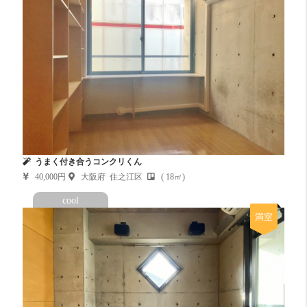
うまく付き合うコンクリくん
40,000円
大阪府 住之江区
( 18㎡)
cool
満室