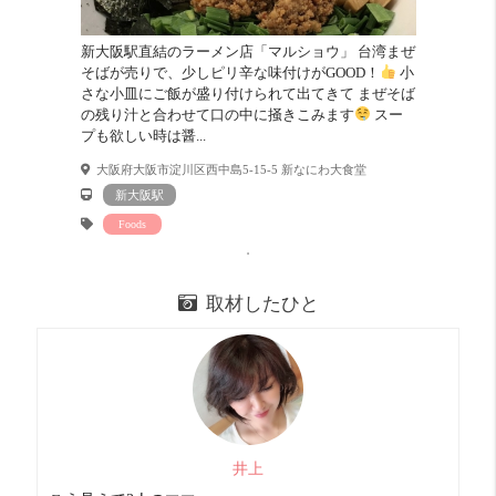
新大阪駅直結のラーメン店「マルショウ」 台湾まぜ
お部屋診断
そばが売りで、少しピリ辛な味付けがGOOD！
小
さな小皿にご飯が盛り付けられて出てきて まぜそば
の残り汁と合わせて口の中に掻きこみます
スー
プも欲しい時は醤...
大阪府大阪市淀川区西中島5-15-5 新なにわ大食堂
新大阪駅
Foods
取材したひと
コスパ
良い！ 16 点
井上
洗濯機が置けない、ユニットバスなど