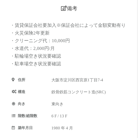
備考
・賃貸保証会社要加入※保証会社によって金額変動有り
・火災保険2年更新
・クリーニング代：10,000円
・水道代：2,000円/月
・駐輪場空き状況要確認
・駐車場空き状況要確認
住所
大阪市淀川区西宮原1丁目7-4
構造
鉄骨鉄筋コンクリート造(SRC)
向き
東向き
階数/総階数
6 F / 13 F
築年月日
1980 年 4 月