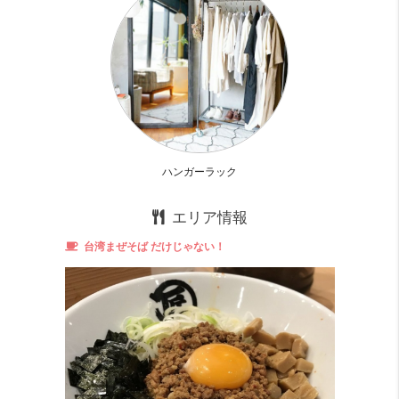
飲食店も多いので生活面も不便なし！
辛口コメント
洗濯機置き場がない。
１階にコインランドリーがあるので
お洗濯はそこでお願いします
ハンガーラック
ユニットバス。
エリア情報
古臭いユニットバスとは別物！
台湾まぜそば だけじゃない！
コンロは１口。
がっつり自炊派さんは
設置型のコンロと併用して使えば解決。
日当たり、眺望✕