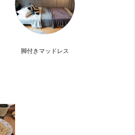
自炊派
めっちゃ良い！！ 20 点
ーパーは近所にライフがあります。
ッチンは2口コンロ。
明るさ
めっちゃ良い！！ 20 点
が大きくて明るい室内。
向きです。
脚付きマッドレス