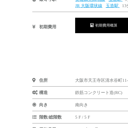
JR 大阪環状線
玉造駅
13
初期費用概算
初期費用
住所
大阪市天王寺区清水谷町11-
構造
鉄筋コンクリート造(RC)
向き
南向き
階数/総階数
5 F / 5 F