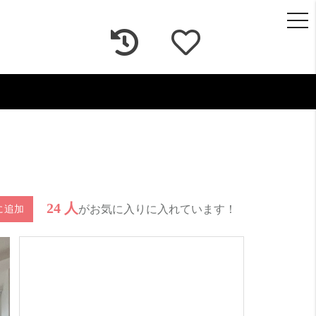
togg
navi
24 人
がお気に入りに入れています！
に追加