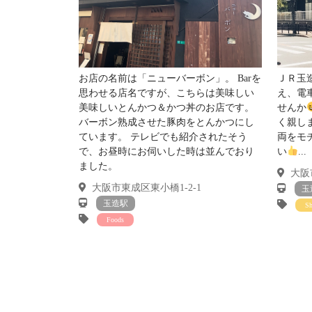
駅からの帰り道にスーパーライフがあるので
自炊派さんにも安心できる生活環境。
お店の名前は「ニューバーボン」。 Barを
ＪＲ玉
長堀鶴見緑地線と谷町線が利用可能な
思わせる店名ですが、こちらは美味しい
え、電
美味しいとんかつ＆かつ丼のお店です。
せんか
便利な２WAYアクセスです。
バーボン熟成させた豚肉をとんかつにし
く親し
ています。 テレビでも紹介されたそう
両をモ
で、お昼時にお伺いした時は並んでおり
い
...
辛口コメント
ました。
大阪
大阪市東成区東小橋1-2-1
玉
クローゼットや収納がないです。
玉造駅
S
ここは一番の妥協点！
Foods
お部屋も広くないので
あまり荷物が多いと厳しいかも。
お部屋の外にトランクルームはあります。