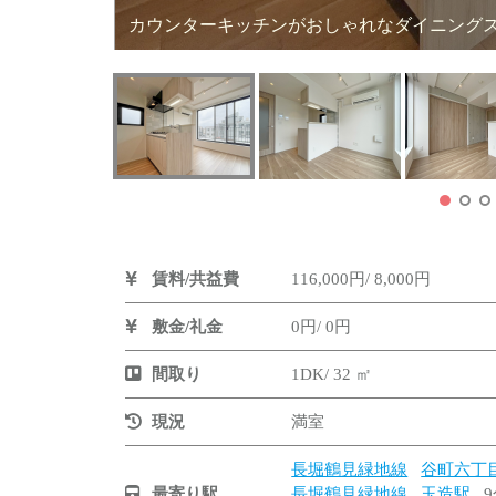
カウンターキッチンがおしゃれなダイニン
賃料/共益費
116,000円/ 8,000円
敷金/礼金
0円/ 0円
間取り
1DK/ 32 ㎡
現況
満室
長堀鶴見緑地線
谷町六丁
最寄り駅
長堀鶴見緑地線
玉造駅
9