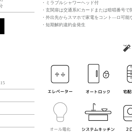
・ミラブルシャワーヘッド付
分
・玄関扉は交通系ICカードまたは暗唱番号で
・外出先からスマホで家電をコント―ロ可能
・短期解約違約金発生
15