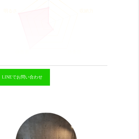
LINEでお問い合わせ
コスパ
そこそこ 12 点
さは無いけど内装や設備面に拘るなら◎
収納力
ちょーびみょー 4 点
ローゼットがないです。
外食派
びみょー 8 点
辺は飲食店はほとんどなし。
まり外食に向かないエリアですね。