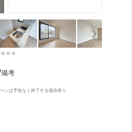
6.9帖の
備考
ペーンは予告なく終了する場合有り