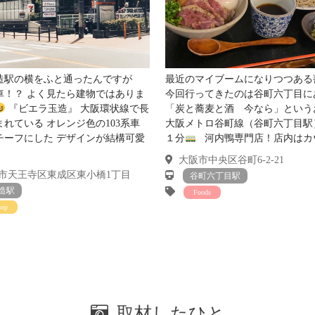
造駅の横をふと通ったんですが
最近のマイブームになりつつある
車！？ よく見たら建物ではありま
今回行ってきたのは谷町六丁目に
『ビエラ玉造』 大阪環状線で長
「炭と蕎麦と酒 今なら」という
まれている オレンジ色の103系車
大阪メトロ谷町線（谷町六丁目駅
チーフにした デザインが結構可愛
１分
河内鴨専門店！店内はカウ.
大阪市中央区谷町6-2-21
市天王寺区東成区東小橋1丁目
谷町六丁目駅
造駅
Foods
hop
取材したひと