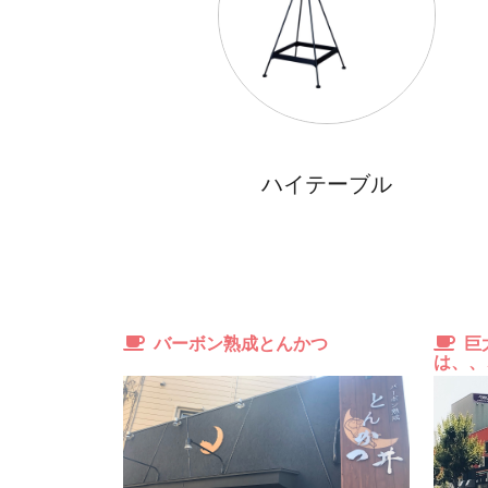
ダイニングキッチンにも洋室にも
ワイドな窓があり日当たり重視さんや
開放感を求める方にオススメ
ハイテーブル
ダイニングの一部の壁がコンクリで
お部屋の中もちょっぴりデザイナーズ仕様！
コテコテのデザイナーズは苦手だけど
おしゃれなお部屋に住みたいと言う方に
ピッタリのデザインルームですね。
バーボン熟成とんかつ
巨大
は、、
南向きのバルコニーもありますが
浴室乾燥機やホスクリーンなども付いているので
お洗濯を干す場所には困りません