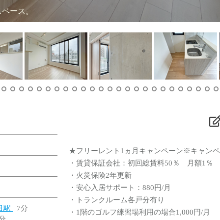
グスペース。
★フリーレント1ヵ月キャンペーン※キャン
・賃貸保証会社：初回総賃料50％ 月額1％
・火災保険2年更新
・安心入居サポート：880円/月
・トランクルーム各戸分有り
目駅
7分
・1階のゴルフ練習場利用の場合1,000円/月
分