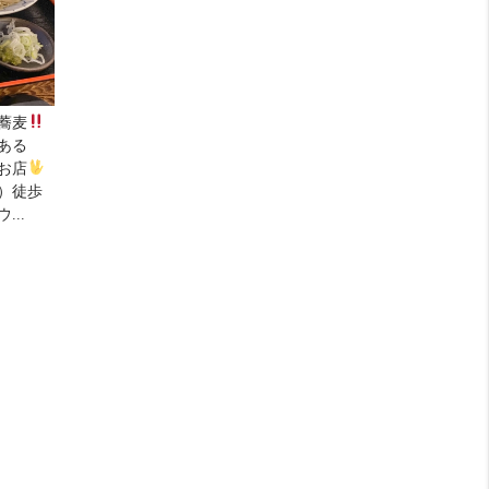
蕎麦
ある
お店
）徒歩
..