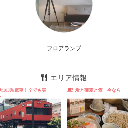
ス
キ
窓
南
フロアランプ
エリア情報
103系電車！？でも実
炭と蕎麦と酒 今なら
、