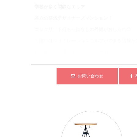
学校が多く閑静なエリア
谷六の築浅デザイナーズマンション！
コンクリート打ちっぱなしの外観がおしゃれ◎
１階にはシュミレーションゴルフができる店舗が
住居者さんは通常１６，０００円の所
月額１,０００円で利用できる特典付
オートロックのエントランスを抜け
お問い合わせ
内
ロビーに入るとシンプルでおしゃれな空間。
お部屋の鍵は交通系ICカードまたは
暗証番号で開錠可能！
スマート家電対応で
外出先から家電をコントロールできる。