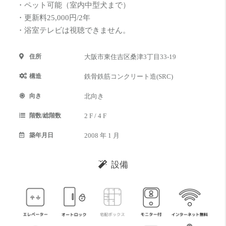
・ペット可能（室内中型犬まで）
・更新料25,000円/2年
・浴室テレビは視聴できません。
住所
大阪市東住吉区桑津3丁目33-19
構造
鉄骨鉄筋コンクリート造(SRC)
向き
北向き
階数/総階数
2 F / 4 F
築年月日
2008 年 1 月
設備