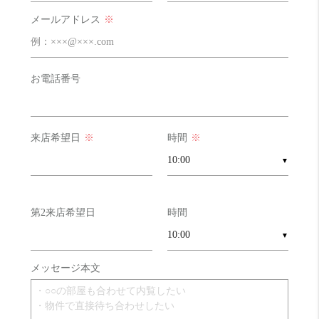
コンセプトは本物ですね
メールアドレス
※
お部屋診断
お電話番号
来店希望日
※
時間
※
▼
第2来店希望日
時間
▼
メッセージ本文
コスパ
めっちゃ良い！！ 20 点