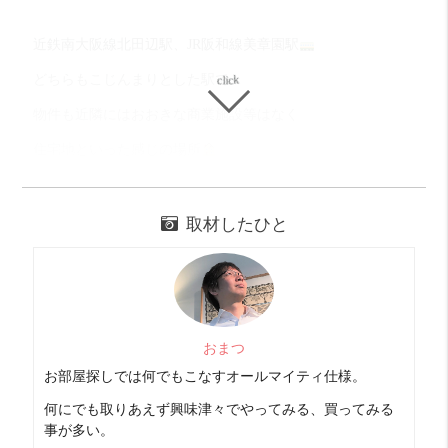
近鉄南大阪線北田辺駅、JR阪和線美章園駅
どちらもこじんまりとした駅で
物件も近隣にはおおきな商業施設等はなく
住宅地といった感じの場所
住むところはこうでなくっちゃという人には
ぴったりなエリア
取材したひと
こういうと全然何もないかと思われるかもしれませんが
そういう気持ちでいると、意外と買い物もできて
丁度良い感じかもしれません
おまつ
天王寺まで徒歩約25分
お部屋探しでは何でもこなすオールマイティ仕様。
どれくらいやねんと思うかもですが
何にでも取りあえず興味津々でやってみる、買ってみる
自転車なら10分で天王寺に到着できます
事が多い。