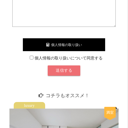
ワンルームだけど35㎡超でこれは安い。
収納力
良い！ 16 点
1カ所だけどそこそこ大きい。
外食派
びみょー 8 点
飲食店は少なし。
個人情報の取り扱い
自炊派
そこそこ 12 点
デイリーカナートが徒歩7分。キッチンは良い感じ。
個人情報の取り扱いについて同意する
明るさ
びみょー 8 点
前面に2階建ての建物があります。
コチラもオススメ！
luxury
満室