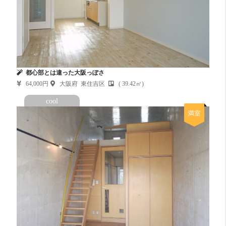
都心部とは違った大阪っぽさ
64,000円
大阪府 東住吉区
( 39.42㎡)
cool
満室