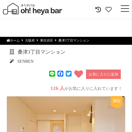
togg
navi
ホーム
大阪府
東住吉区
桑津3丁目マンション
桑津3丁目マンション
SENREN
Line
Facebook
Twitter
お気に入りに追加
126 人
がお気に入りに入れています！
満室