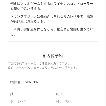
例えばスマホゲームをするにワイヤレスコントローラー
天王寺が好きな人には良い場所ですよ
を繋いでみたりする。
『洗練されたシングルライフを演出する』という
トランプマジックは長続きしそれなりのレベルで、機嫌
コンセプトで設計されたそうです
が良ければ見れるかも。
まず35㎡超えというゆったりワンルーム
日々良いお部屋を探しながら、物忘れと奮闘し生きてい
る。
それだけで広いのにテレビが壁掛けで設置済みで
テレビボードも必要ないので更にゆったり
スポットライトも装備されていて雰囲気も良いです
内覧予約
お風呂もゆったり+浴室乾燥に追い炊き機能付き
下記の予約フォームよりご希望を入力して下さい。
改めてオヘヤバルスタッフよりご連絡させて頂きます。
雨の日や下着を干すのにルームハンガーがあったり
全身ミラーがあったり細かい部分にも配慮されています
物件名
SENREN
更にペットが中型犬まで飼育可能
姓
※
名
※
こんなお部屋にペットと暮らせるって
『洗練されたシングルライフを演出する』という