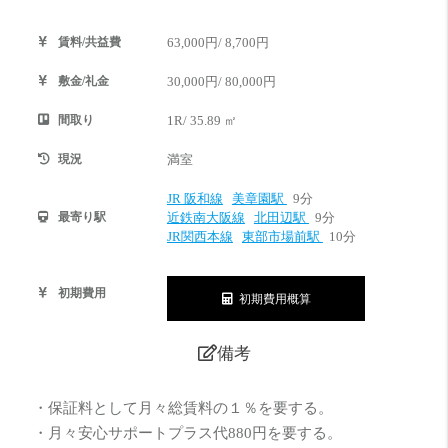
賃料/共益費
63,000円/ 8,700円
敷金/礼金
30,000円/ 80,000円
間取り
1R/ 35.89 ㎡
現況
満室
JR 阪和線
美章園駅
9分
最寄り駅
近鉄南大阪線
北田辺駅
9分
JR関西本線
東部市場前駅
10分
初期費用
初期費用概算
備考
・保証料として月々総賃料の１％を要する。
・月々安心サポートプラス代880円を要する。