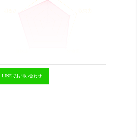
LINEでお問い合わせ
コスパ
良い！ 16 点
くて設備の良いお部屋！
いもの勝ちです。
収納力
良い！ 16 点
きい収納で荷物が多い方でも安心。
外食派
めっちゃ良い！！ 20 点
中にも飲食店やお土産屋さんが豊富です。