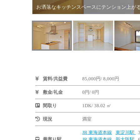
お洒落なキッチンスペースにテンション上
賃料/共益費
85,000円/ 8,000円
敷金/礼金
0円/ 0円
間取り
1DK/ 38.02 ㎡
現況
満室
JR 東海道本線
東淀川駅
最寄り駅
JR 東海道本線
新大阪駅