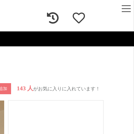
togg
navi
143 人
がお気に入りに入れています！
追加