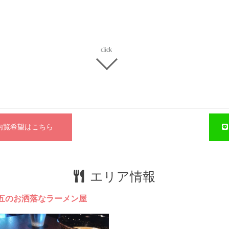
覧希望はこちら
広
早
エリア情報
大
五のお洒落なラーメン屋
駅