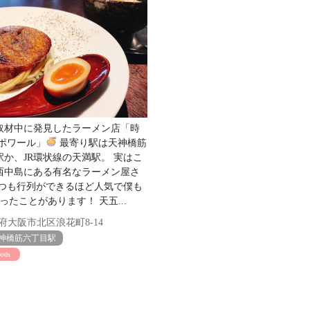
オ
白
取材中に発見したラーメン店「時
スポワール」
最寄り駅は天神橋筋
駅か、JR環状線の天満駅。 実はこ
西中島にある有名なラーメン屋さ
いつも行列ができるほど人気で僕も
ったことがあります！ 天五...
大阪市北区浪花町8-14
神橋筋六丁目駅
oods