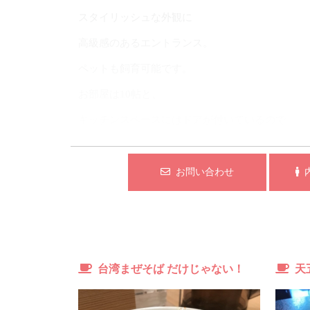
スタイリッシュな外観に
高級感のあるエントランス。
ペットも飼育可能です。
お部屋は10帖と、
キッチンスペースにはドアが付いているので
仕切ることができます。
生活感を感じさせません。
お問い合わせ
内
広いフローリングが
高級なお部屋を演出してくれています。
台湾まぜそば だけじゃない！
天
辛口コメント
洗面場所とトイレは同室