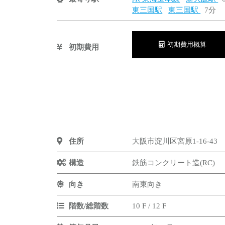
東三国駅
東三国駅
7分
初期費用概算
初期費用
住所
大阪市淀川区宮原1-16-43
構造
鉄筋コンクリート造(RC)
向き
南東向き
階数/総階数
10 F / 12 F