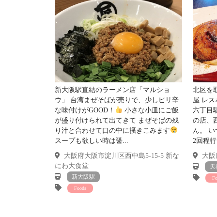
その分広さを感じれます。
新大阪駅直結のラーメン店「マルショ
北区を
ウ」 台湾まぜそばが売りで、少しピリ辛
屋 レ
な味付けがGOOD！
小さな小皿にご飯
六丁目
が盛り付けられて出てきて まぜそばの残
の店、
り汁と合わせて口の中に掻きこみます
ん。 
スープも欲しい時は醤...
2回程行
大阪府大阪市淀川区西中島5-15-5 新な
大阪府
にわ大食堂
天
新大阪駅
F
Foods