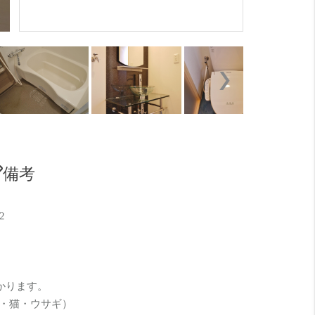
10帖の広
備考
2
かります。
犬・猫・ウサギ）