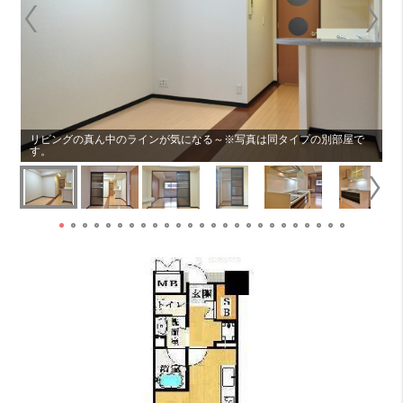
リビングの真ん中のラインが気になる～※写真は同タイプの別部屋で
す。
リ