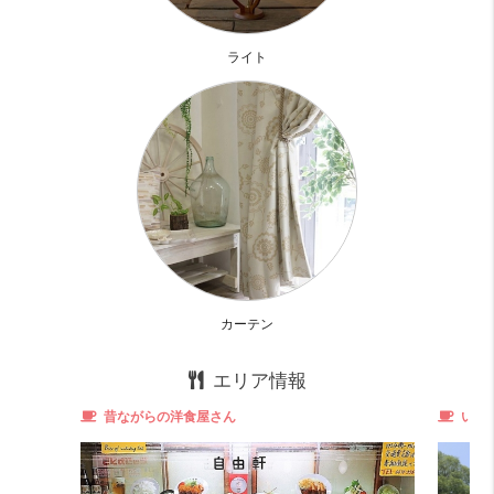
が送れそう～
ライト
お部屋診断
カーテン
エリア情報
昔ながらの洋食屋さん
いく