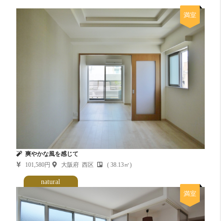
満室
爽やかな風を感じて
101,580円
大阪府 西区
( 38.13㎡)
natural
満室