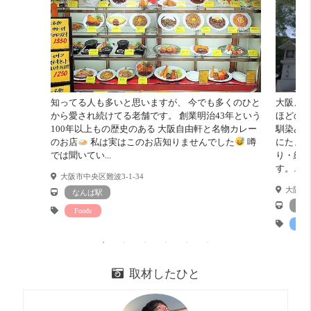
コスパ
びみょー 8 点
設備の充実は分譲並み。
ちょっと高いような。。。
収納力
そこそこ 12 点
一人なら標準くらいだけど、二人だと少ないかな。。。
知ってる人も多いと思いますが、 今でも多くのひと
大阪メト
外食派
めっちゃ良い！！ 20 点
から愛され続けてる老舗です。 創業明治43年という
ほどの神
繁華街からちょっと入ったとこなので、
100年以上もの歴史のある 大阪自由軒と名物カレー
馴染みの
飲食店はそこら中にあります。
のお店
私は実はこのお店知りませんでした
噂
にたまじ
では聞いてい...
り・縁
自炊派
めっちゃ良い！！ 20 点
す。...
大阪市中央区難波3-1-34
ちょっと行くとスーパーがいくつもあります。
大阪市天
なんば駅
キッチンの上段の食器棚がいいですね♪
谷
Foods
明るさ
めっちゃ良い！！ 20 点
Staf
東向きなので明るさもGOOD！です。
取材したひと