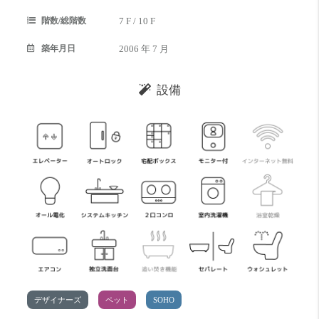
階数/総階数
7 F / 10 F
築年月日
2006 年 7 月
設備
デザイナーズ
ペット
SOHO