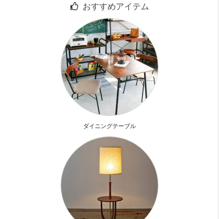
おすすめアイテム
道頓堀川の近くのパリッと部屋。
高級分譲マンション並みに、設備も充実してます
収納は一人なら普通ですが、二人だとちょっと小さいようで
す。
でも水廻りの設備は特に目を引きます
キッチンの上段に食器棚があるのはとても嬉しい
キッチン用品って意外と収納場所に困るんです。
特にワンルームなんてそう！
自炊をする人が増えてる中、ちょっとした食器が収納できる
ダイニングテーブル
棚があると
どれだけ重宝するか
ここはワンルームではありませんが、
ここにそれがあるのはナイスです
お部屋のテイストも落ち着いた茶系で
オリエンタルな雰囲気がリッチ
オリエンタルモダンと設備の充実で1DKでも、リッチな生活