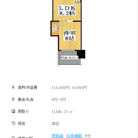
賃料/共益費
116,000円/ 10,000円
敷金/礼金
0円/ 0円
間取り
1LDK/ 35 ㎡
現況
満室
堺筋線
日本橋駅
8分