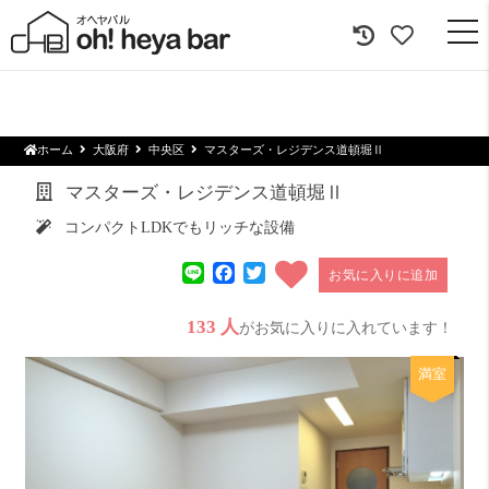
togg
navi
ホーム
大阪府
中央区
マスターズ・レジデンス道頓堀Ⅱ
マスターズ・レジデンス道頓堀Ⅱ
コンパクトLDKでもリッチな設備
Line
Facebook
Twitter
お気に入りに追加
133 人
がお気に入りに入れています！
満室