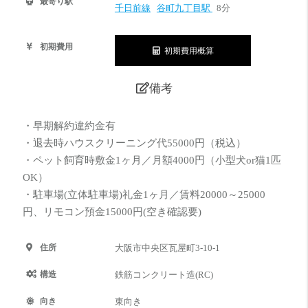
最寄り駅
千日前線
谷町九丁目駅
8分
初期費用
初期費用概算
備考
・早期解約違約金有
・退去時ハウスクリーニング代55000円（税込）
・ペット飼育時敷金1ヶ月／月額4000円（小型犬or猫1匹
OK）
・駐車場(立体駐車場)礼金1ヶ月／賃料20000～25000
円、リモコン預金15000円(空き確認要)
住所
大阪市中央区瓦屋町3-10-1
構造
鉄筋コンクリート造(RC)
向き
東向き