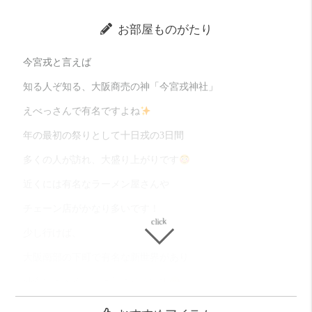
お部屋ものがたり
今宮戎と言えば
知る人ぞ知る、大阪商売の神「今宮戎神社」
えべっさんで有名ですよね
年の最初の祭りとして十日戎の3日間
多くの人が訪れ、大盛り上がりです
近くには有名なラーメン屋さんや
チェーン店がかなり多いです！
少し行けば、
大阪南部の下町で有名な新世界があり
外食には困ることは無さそうです
駅目の前のセブンイレブンが