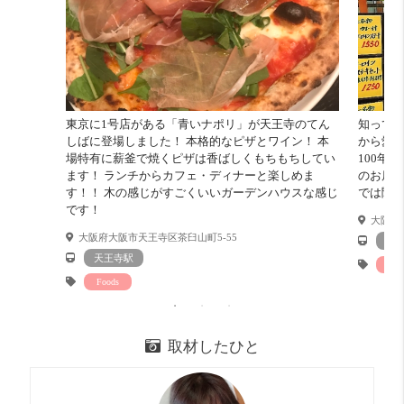
深夜まで営業しているお店が多くあります。
少し行けば、串カツやフグ屋さんで有名な「新世界」があ
り外食も困らなさそう。
自炊派
びみょー 8 点
単身用のオーソドックスなキッチンです。
東京に1号店がある「青いナポリ」が天王寺のてん
知ってる
調理スペースが狭いのでお料理をするのに時間がかかりそ
しばに登場しました！ 本格的なピザとワイン！ 本
から愛さ
う。
場特有に薪釜で焼くピザは香ばしくもちもちしてい
100年
明るさ
そこそこ 12 点
ます！ ランチからカフェ・ディナーと楽しめま
のお店
す！！ 木の感じがすごくいいガーデンハウスな感じ
では聞いて
南向きで明るいです。
です！
お部屋の写真は電気OFFの写真です。
大阪市中
大阪府大阪市天王寺区茶臼山町5-55
な
天王寺駅
Foo
Foods
取材したひと