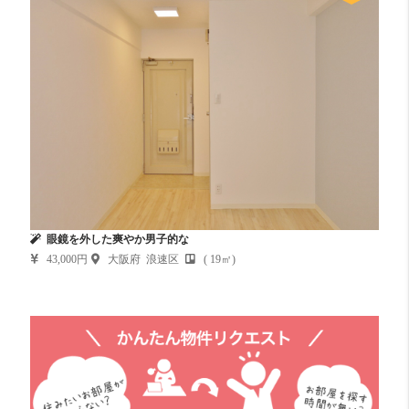
眼鏡を外した爽やか男子的な
43,000円
大阪府 浪速区
( 19㎡)