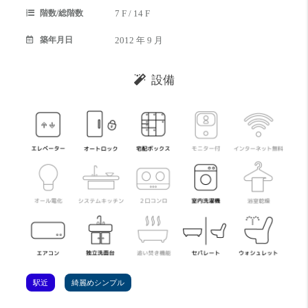
階数/総階数
7 F / 14 F
築年月日
2012 年 9 月
設備
駅近
綺麗めシンプル