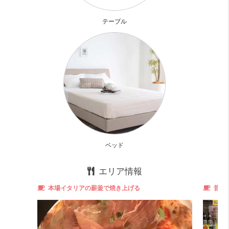
テーブル
コスパ
良い！ 16 点
ベッド
都会にも近くアクセス良好。
バス・トイレが別でこのコスパは嬉しいですね。
エリア情報
収納力
めっちゃ良い！！ 20 点
本場イタリアの薪釜で焼き上げる
昔な
シューズボックスはありませんがその他の収納スペースが
多く便利◎
外食派
良い！ 16 点