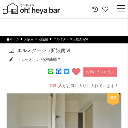
togg
navi
ホーム
大阪府
浪速区
エルミタージュ難波南Ⅵ
エルミタージュ難波南Ⅵ
ちょっとした秘密基地？
Line
Facebook
Twitter
お気に入りに追加
163 人
がお気に入りに入れています！
満室