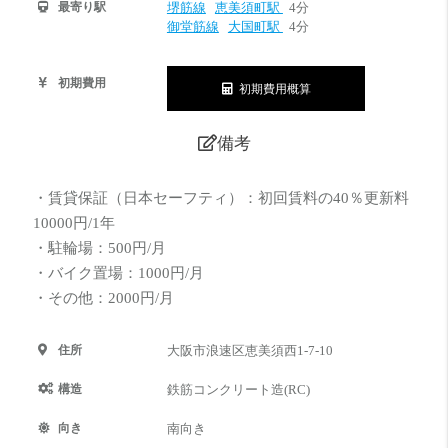
最寄り駅
堺筋線
恵美須町駅
4分
御堂筋線
大国町駅
4分
初期費用
初期費用概算
備考
・賃貸保証（日本セーフティ）：初回賃料の40％更新料
10000円/1年
・駐輪場：500円/月
・バイク置場：1000円/月
・その他：2000円/月
住所
大阪市浪速区恵美須西1-7-10
構造
鉄筋コンクリート造(RC)
向き
南向き