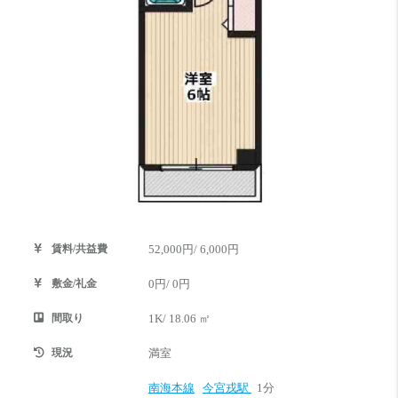
賃料/共益費
52,000円/ 6,000円
敷金/礼金
0円/ 0円
間取り
1K/ 18.06 ㎡
現況
満室
南海本線
今宮戎駅
1分