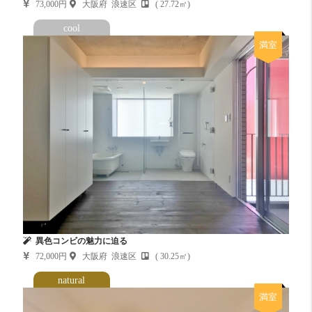
73,000円
大阪府 浪速区
( 27.72㎡)
cool
満室
異色コンビの魅力に迫る
72,000円
大阪府 浪速区
( 30.25㎡)
natural
満室