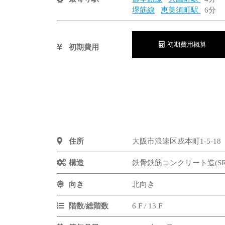
堺筋線
恵美須町駅
6分
初期費用概算
初期費用
住所
大阪市浪速区戎本町1-5-18
構造
鉄骨鉄筋コンクリート造(SR
向き
北向き
階数/総階数
6 F / 13 F