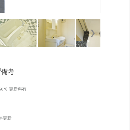
個性的なデ
備考
0％ 更新料有
2年更新