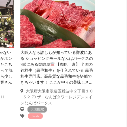
自炊派
良い！ 16 点
隣にスーパーあり。
ッチンはコンロ設置型になります。
明るさ
びみょー 8 点
るさは微妙かな。
ゃない
大阪人なら誰しもが知っている難波にあ
とかホン
る ショッピングモールなんばパークスの
したこち
7階にある焼肉屋
【肉処 倉】 全国の
フェって読
銘柄牛（黒毛和牛）を仕入れている 黒毛
から少し
和牛専門店。高品質な黒毛和牛を堪能で
お客さん
きちゃいます！ ここが中々の美味しさ...
大阪府大阪市浪速区難波中２丁目１０
11
−５２ 70 ザ・なんばタワーレジデンスイ
ンなんばパークス
大国町駅
Foods