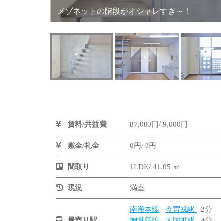
メゾネットの階段がオシャレすぎ～！
賃料/共益費
87,000円/ 9,000円
敷金/礼金
0円/ 0円
間取り
1LDK/ 41.05 ㎡
現況
満室
南海本線
今宮戎駅
2分
最寄り駅
御堂筋線
大国町駅
4分