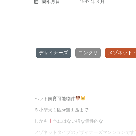
築年月日
1997 年 8 月
デザイナーズ
コンクリ
メゾネット
ペット飼育可能物件
※小型犬１匹or猫１匹まで
しかも
他にはない様な個性的な
メゾネットタイプのデザイナーズマンションです