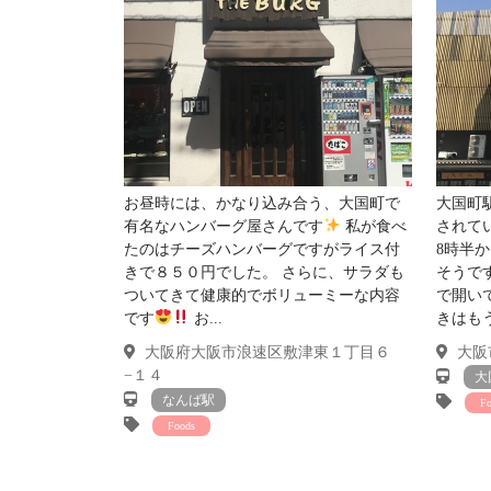
一番近い駅は南海本線の「今宮戎駅」徒歩２分で
便利な御堂筋線・四ツ橋線「大国町駅」にも徒歩
堺筋線「恵比寿町駅」徒歩６分と
素晴らしい
４ＷＡＹアクセス
お昼時には、かなり込み合う、大国町で
大国町
有名なハンバーグ屋さんです
私が食べ
されて
たのはチーズハンバーグですがライス付
8時半
スーパーも近隣にあるので生活環境も◎
きで８５０円でした。 さらに、サラダも
そうで
ついてきて健康的でボリューミーな内容
で開い
です
お...
きはも
辛口コメント
大阪府大阪市浪速区敷津東１丁目６
大阪市
−１４
大
コンロは設置型です。
なんば駅
F
キッチン自体の大きさは◎好きなコンロが置け
Foods