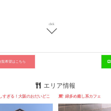
覧希望はこちら
場
エリア情報
収
しすぎる！大阪のおだいどこ
緑多め癒し系カフェ
方は
飲
難