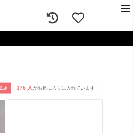
togg
navi
176 人
がお気に入りに入れています！
追加