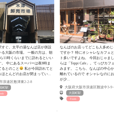
近
すが
キ
４分
明
駅すぐ。太平の湯なんば店が併設
なんばのお店ってどこも人多めじ
いる大阪の市場。 一般の方は、朝
ですか？ 特にオシャレなカフェ
から11時くらいまでに訪れるといい
ト多いですよね。 今回おじゃま
す。 中にあるスーパーは夜8時ま
らは「Teppi Cafe」。てっぴカ
てるとのこと
私が今回訪れてと
みます。 こちら、なんばの中心
うほとんどのお店が閉まってい...
離れているので オシャレなのに
が少...
浪速区敷津東2-2-8
大阪府大阪市浪速区難波中3-9−
国町駅
大国町駅
oods
ますよ！
Foods