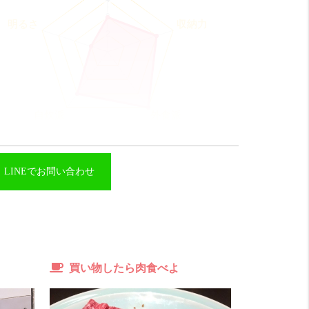
LINEでお問い合わせ
コスパ
そこそこ 12 点
所は悪くないですが家賃を考えると普通かな。
収納力
良い！ 16 点
納力は◯
外食派
めっちゃ良い！！ 20 点
買い物したら肉食べよ
食店には困りません。
波へもすぐです。