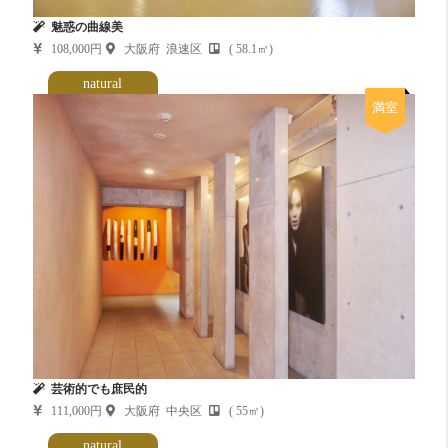
魅惑の曲線美
108,000円
大阪府 浪速区
( 58.1㎡)
natural
満室
芸術的でも庶民的
111,000円
大阪府 中央区
( 55㎡)
natural