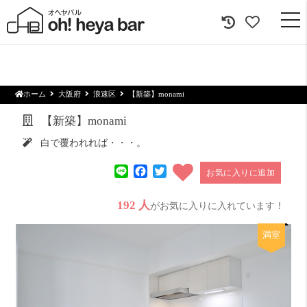
togg
navi
ホーム
大阪府
浪速区
【新築】monami
【新築】monami
白で覆われれば・・・。
Line
Facebook
Twitter
お気に入りに追加
192 人
がお気に入りに入れています！
満室