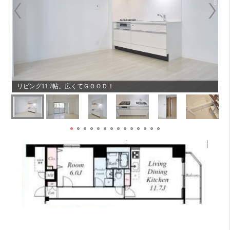
リビング11.7帖。広くてＧＯＯＤ！