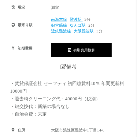
現況
満室
南海本線
難波駅
2分
最寄り駅
御堂筋線
なんば駅
2分
近鉄難波線
大阪難波駅
5分
初期費用
初期費用概算
備考
・賃貸保証会社 セーフティ 初回総賃料40％ 年間更新料
10000円
・退去時クリーニング代：40000円（税別）
・鍵交換代：新築の場合なし
・自治会費：未定
住所
大阪市浪速区難波中1丁目14-8