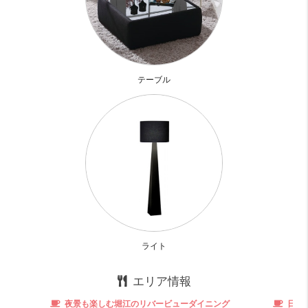
テーブル
コスパ
そこそこ 12 点
コスパは普通かな。
収納力
良い！ 16 点
収納面は○
外食派
めっちゃ良い！！ 20 点
ライト
難波にあるので飲食店には困りません。
自炊派
めっちゃ良い！！ 20 点
エリア情報
少し遠いですがスーパーもあります。
キッチンは３口コンロで◎
夜景も楽しむ堀江のリバービューダイニング
日本橋