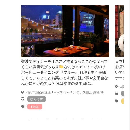
明るさ
良い！ 16 点
明るいお部屋です。
難波でディナーをオススメするならここかな？って
日本橋の
くらい雰囲気ばっちり
なんばｈａｔｃｈ横のリ
お店の
バービューダイニング 『ブルー』 料理も中々美味
いてある
しくて、ちょっとお高いですがお祝い事や女子会な
テージ
んかに良いのでは？ 私は友達の誕生日に...
大阪府大
大阪市西区南堀江１−5−26 キャナルテラス堀江 東棟 2F
な
なんば駅
Sho
Foods