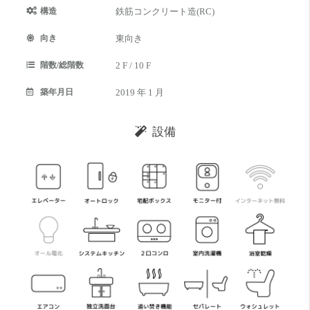
構造
鉄筋コンクリート造(RC)
向き
東向き
階数/総階数
2 F / 10 F
築年月日
2019 年 1 月
設備