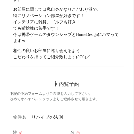
お部屋に関しては私自身かなりこだわり派で、
特にリノベーション部屋が好きです！
インテリアに雑貨、ゴルフも好き！
でも断捨離は苦手です！
今は携帯ゲームのタウンシップとHomeDesignにハマって
ますｗ
相性の良いお部屋に巡り会えるよう
こだわりを持ってご紹介致します(^O^)／
内覧予約
下記の予約フォームよりご希望を入力して下さい。
改めてオヘヤバルスタッフよりご連絡させて頂きます。
物件名
リバイブの法則
姓
※
名
※