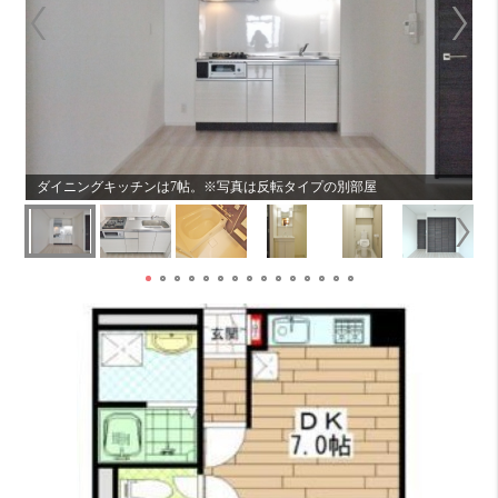
2
ダイニングキッチンは7帖。※写真は反転タイプの別部屋