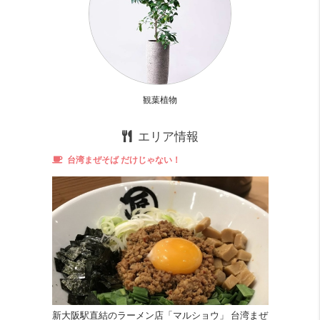
観葉植物
エリア情報
台湾まぜそば だけじゃない！
コスパ
そこそこ 12 点
フルリノベーションされてます。
お部屋は綺麗ですよ！！
収納力
めっちゃ良い！！ 20 点
収納面最高です。
外食派
めっちゃ良い！！ 20 点
新大阪駅直結のラーメン店「マルショウ」 台湾まぜ