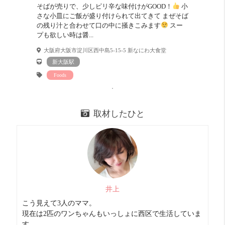
そばが売りで、少しピリ辛な味付けがGOOD！
小
飲食店も多い。
さな小皿にご飯が盛り付けられて出てきて まぜそば
自炊派
めっちゃ良い！！ 20 点
の残り汁と合わせて口の中に掻きこみます
スー
プも欲しい時は醤...
スーパーすぐそこ。
キッチンは便利な２口コンロ。
大阪府大阪市淀川区西中島5-15-5 新なにわ大食堂
明るさ
良い！ 16 点
新大阪駅
明るいお部屋です。
Foods
取材したひと
井上
こう見えて3人のママ。
現在は2匹のワンちゃんもいっしょに西区で生活していま
す。