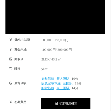
賃料/共益費
103,000円/ 8,000円
敷金/礼金
100,000円/ 200,000円
間取り
2LDK/ 43.2 ㎡
現況
満室
御堂筋線
新大阪駅
10分
最寄り駅
阪急宝塚本線
三国駅
13分
御堂筋線
東三国駅
14分
初期費用
初期費用概算