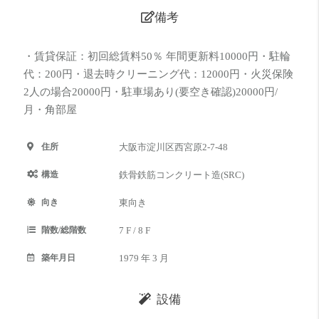
備考
・賃貸保証：初回総賃料50％ 年間更新料10000円・駐輪
代：200円・退去時クリーニング代：12000円・火災保険
2人の場合20000円・駐車場あり(要空き確認)20000円/
月・角部屋
住所
大阪市淀川区西宮原2-7-48
構造
鉄骨鉄筋コンクリート造(SRC)
向き
東向き
階数/総階数
7 F / 8 F
築年月日
1979 年 3 月
設備