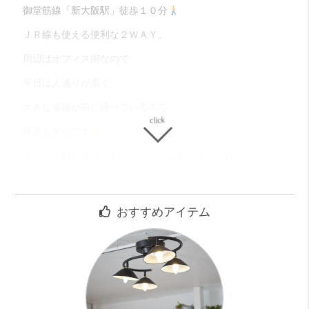
御堂筋線「新大阪駅」徒歩１０分
ＪＲ線も使える便利な２ＷＡＹ。
周辺はオフィス街なので
平日は人通りが多く
大きな道路が前に通っているので
夜道も安心です
オフィス街と言ってもマンションも多いエリアなので
スーパーやコンビニも徒歩すぐで
飲食店や薬局もあるので生活環境◎
おすすめアイテム
外装大規模修繕でかなり綺麗で
オシャレに変わります
丁度取材に行ったら工事中だったので