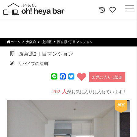
togg
navi
ホーム
大阪府
淀川区
西宮原2丁目マンション
西宮原2丁目マンション
リバイブの法則
Line
Facebook
Twitter
お気に入りに追加
202 人
がお気に入りに入れています！
満室