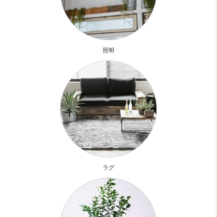
完成形はイメージ画像でしか見れていませんが
デザイナーズマンションに負けない外装になりそう
照明
ＡＬや２４時間セキュリティに管理人在中など
セキュリティ面でも安心の物件
お部屋はナチュラルな内装ですが
２口コンロのシステムキッチンや追い焚き機能
浴室乾燥にウォシュレットなど
今では欠かせない設備が充実で快適な生活が待っています
ラグ
お部屋診断