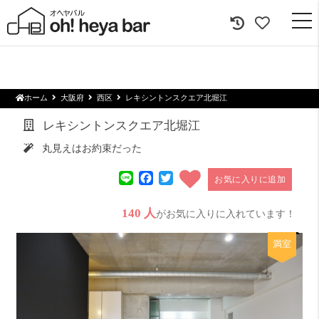
togg
navi
ホーム
大阪府
西区
レキシントンスクエア北堀江
レキシントンスクエア北堀江
丸見えはお約束だった
Line
Facebook
Twitter
お気に入りに追加
140 人
がお気に入りに入れています！
満室