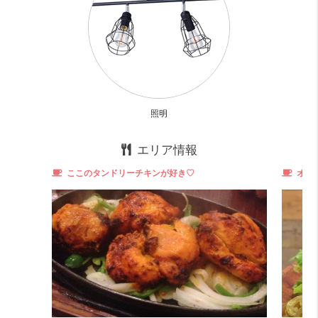
そう、バスルームがまる見えの件はデザイナーズでは当たり
前
気持ちいいほど真っ白で爽やかでいいけど、
やっぱりまる見えのことが頭から離れない。。。
目についた奥のシャワーカーテンらしきものを見ると、かな
りの量のドレープ！
照明
そうか！！これお風呂だけじゃなく全部を隠してくれるって
ことか～
エリア情報
ですよね～
ここのタンドリーチキンが好き♡
オリ
と安心したところで、
奥のバルコニーが気になり、出てここも写真に収めておきま
した。
裸で出ることを想定した設計なのか。。。
換気にしては大規模すぎるし
ま、そこはスルーして先に→ → →