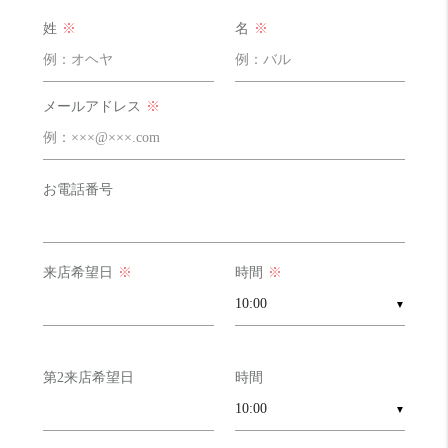
明るさ
そこそこ 12 点
姓
※
名
※
西向きですが、午前中もそんな暗くは感じませんでした。
堀江の物件は北か南かって多い中
西向き6階で建物が重なってないのが奇跡的。
メールアドレス
※
お電話番号
来店希望日
※
時間
※
▼
第2来店希望日
時間
▼