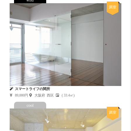
wild
満室
スマートライフの関所
89,000円
大阪府 西区
( 33.4㎡)
cool
満室