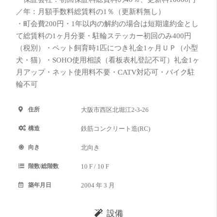
／年：月額手数料総賃料の1％（更新料無し）
・町会費200円・1年以内の解約の場合は短期違約金とし
て総賃料の1ヶ月分要・駐輪ステッカー初回のみ400円
（税別）・ペット飼育時1匹につき礼金1ヶ月ＵＰ（小型
犬・猫）・SOHO使用相談（看板表札登記不可）礼金1ヶ
月アップ・ネット使用料不要・CATV対応可・バイク駐
輪不可
住所
大阪市西区北堀江2-3-26
構造
鉄筋コンクリート造(RC)
向き
北向き
階数/総階数
10 F / 10 F
築年月日
2004 年 3 月
設備