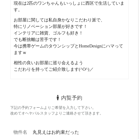
現在は2匹のワンちゃんもいっしょに西区で生活していま
す。
お部屋に関しては私自身かなりこだわり派で、
特にリノベーション部屋が好きです！
インテリアに雑貨、ゴルフも好き！
でも断捨離は苦手です！
今は携帯ゲームのタウンシップとHomeDesignにハマって
コスパ
良い！ 16 点
ますｗ
立地は最高です！
相性の良いお部屋に巡り会えるよう
21帖のビッグなワンルームにしては良心的な金額かな
こだわりを持ってご紹介致します(^O^)／
収納力
良い！ 16 点
大きな収納が魅力。
シューズロッカーはないんです。。。
外食派
めっちゃ良い！！ 20 点
内覧予約
いろんなジャンルあります！
下記の予約フォームよりご希望を入力して下さい。
さすがは堀江！
改めてオヘヤバルスタッフよりご連絡させて頂きます。
自炊派
めっちゃ良い！！ 20 点
意外と周りにスーパー御座います！
物件名
丸見えはお約束だった
便利！