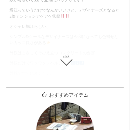
駅から歩いて3分で立地はバッチリです！
堀江っていうだけでなんかいいけど、デザイナーズとなると
2倍テンションアゲアゲ状態
オシャレ堀江らしい、
シンプル&クールなデザイナーズは令和になっても色褪せな
いカッコ良さがある
外観はまさしくそびえ立つコンクリートの要塞！！
外観だけでワクワクレベルアップ
外観ですでにオシャレ♪
気持ちいいほど真っ直ぐなビッグワンルーム
壁・天井が全てコンクリート打ちっぱなし！
おすすめアイテム
まさにインテリアの映える最高の背景
お家賃は１Ｒで考えると高いけど、
こんなテイストは希少、しかも設備も充実してる分価値あり