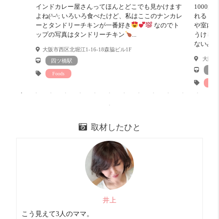
インドカレー屋さんってほんとどこでも見かけます
1000
収納は奥に大きいのがありました。
よね(^-^; いろいろ食べたけど、私はここのナンカレ
れる！？
ーとタンドリーチキンが一番好き
なのでト
や室内
そこも一応OPENではなく、
ップの写真はタンドリーチキン
...
うけしそ
ないみた
ジャバラのビニール傘のような素材のカーテンが付いてま
大阪市西区北堀江1-16-18森脇ビル1F
す。
大阪府大
四ツ橋駅
西
水廻り全員集合や、まる見えの件も踏まえて、
Foods
Foo
この物件が気になったらご連絡くださいませ
お部屋診断
取材したひと
井上
こう見えて3人のママ。