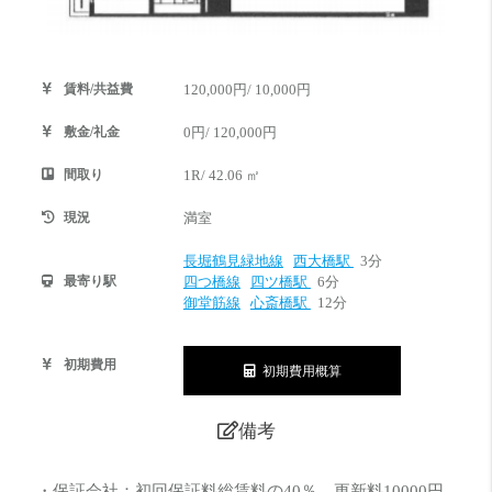
賃料/共益費
120,000円/ 10,000円
敷金/礼金
0円/ 120,000円
間取り
1R/ 42.06 ㎡
現況
満室
長堀鶴見緑地線
西大橋駅
3分
最寄り駅
四つ橋線
四ツ橋駅
6分
御堂筋線
心斎橋駅
12分
初期費用
初期費用概算
備考
・保証会社：初回保証料総賃料の40％、更新料10000円