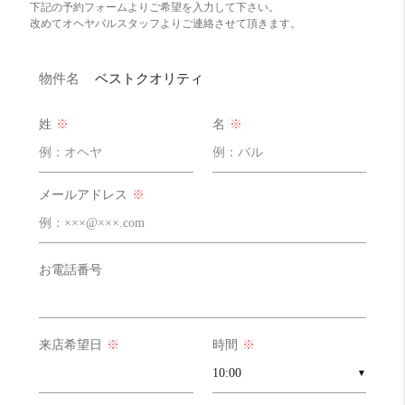
下記の予約フォームよりご希望を入力して下さい。
改めてオヘヤバルスタッフよりご連絡させて頂きます。
物件名
ベストクオリティ
姓
※
名
※
メールアドレス
※
お電話番号
コスパ
そこそこ 12 点
立地や広さ的に普通かな。
来店希望日
※
時間
※
収納力
めっちゃ良い！！ 20 点
▼
収納力は◎