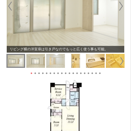
リビング横の洋室扉は引き戸なのでもっと広く使う事も可能。
リ