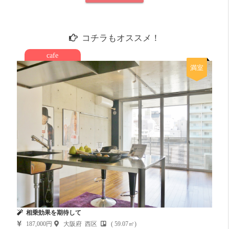
コチラもオススメ！
cafe
満室
相乗効果を期待して
187,000円
大阪府 西区
( 59.07㎡)