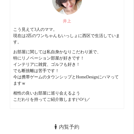
２LDKの間取り
リビングは１３帖とかなり広いのが◎
井上
こう見えて3人のママ。
お部屋の広さだけでなく
現在は2匹のワンちゃんもいっしょに西区で生活していま
す。
設備も充実で追い焚き機能や３口のガスコンロに
お部屋に関しては私自身かなりこだわり派で、
リバーシブルディンプルキーや
特にリノベーション部屋が好きです！
インテリアに雑貨、ゴルフも好き！
ハンズフリーシステムも採用で
でも断捨離は苦手です！
防犯対策も完璧
今は携帯ゲームのタウンシップとHomeDesignにハマって
ますｗ
相性の良いお部屋に巡り会えるよう
物件のクオリティと立地にこだわるなら
こだわりを持ってご紹介致します(^O^)／
ここはオススメ
内覧予約
お部屋診断