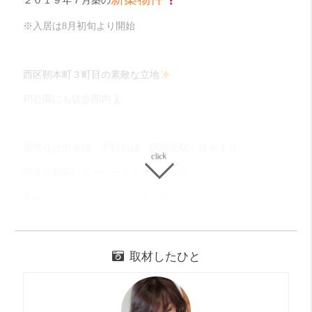
２０１９年７月築の
※入居は8月初旬より開始
西区靭本町３町目の素敵な立地
靭公園にも徒歩圏内
最寄りは中央線、千日前線「阿波座駅」徒歩１分。
阿波座駅前にスーパーライフがあって
最近コーナンも出来たので生活面も安心
今回ほ紹介するお部屋は
取材したひと
ファミリーさんにピッタリの
リビング１３帖、洋室５帖と６帖の