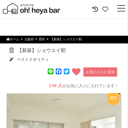
togg
navi
ホーム
大阪府
西区
【新築】ショウエイ靭
【新築】ショウエイ靭
ベストクオリティ
Line
Facebook
Twitter
お気に入りに追加
150 人
がお気に入りに入れています！
満室