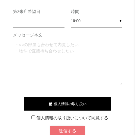
外食派
めっちゃ良い！！ 20 点
飲食店も多いです。
第2来店希望日
時間
自炊派
めっちゃ良い！！ 20 点
▼
スーパーライフがすぐそこに。
キッチンは３口コンロです。
メッセージ本文
明るさ
良い！ 16 点
明るさは南東向きで悪くなさそう。
個人情報の取り扱い
個人情報の取り扱いについて同意する