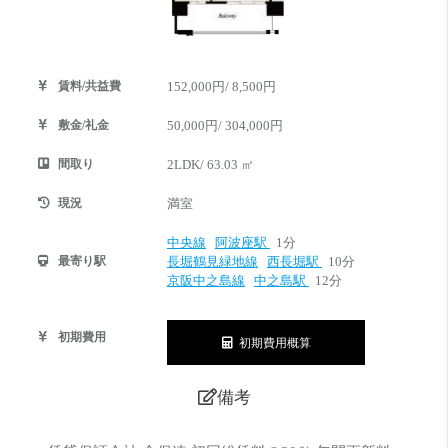
賃料/共益費
152,000円/ 8,500円
敷金/礼金
50,000円/ 304,000円
間取り
2LDK/ 63.03 ㎡
現況
満室
中央線
阿波座駅
1分
最寄り駅
長堀鶴見緑地線
西長堀駅
10分
京阪中之島線
中之島駅
12分
初期費用
初期費用概算
備考