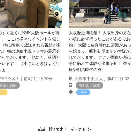
のすぐ近くにNHK大阪ホールが御
大阪歴史博物館！ 大阪出身の方
す。 ここは様々なイベントを催し
い頃に必ず行ったことがあるであ
、 特にNHKで放送される番組が多
物！ 大阪に奈良時代に宮殿があ
ね！ 朝の連続小説ドラマの展示会
ら始まり、昭和初期までの大阪が
やっております。 他にも、落語と
れております。 ここが面白い所
座います！ （小さいときはよく行
手に触れて体験が出来る所！ 奈
ぁ...
服や明治時代の双...
中央区大手前4丁目1番20号
大阪市中央区大手前4丁目1-32
町四丁目駅
谷町四丁目駅
hop
Staff
取材したひと