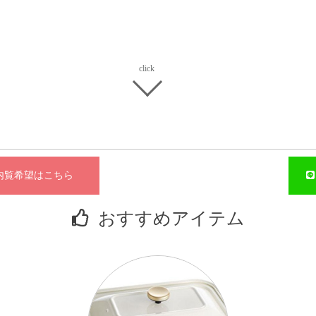
。
覧希望はこちら
立
おすすめアイテム
家
スメ。
収
リ