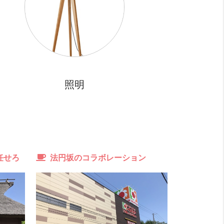
食店も多いエリアです。
自炊派
めっちゃ良い！！ 20 点
ーパーは業務スーパーにKOHYOに
オンエクスプレスまで揃って◎
口ガスコンロの大きめキッチンです。
明るさ
びみょー 8 点
照明
向きなので微妙です。
任せろ
法円坂のコラボレーション
緑が豊か