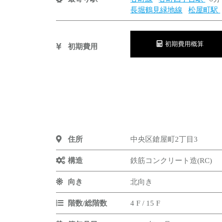
長堀鶴見緑地線
松屋町駅
初期費用概算
初期費用
住所
中央区鎗屋町2丁目3
構造
鉄筋コンクリート造(RC)
向き
北向き
階数/総階数
4 F / 15 F