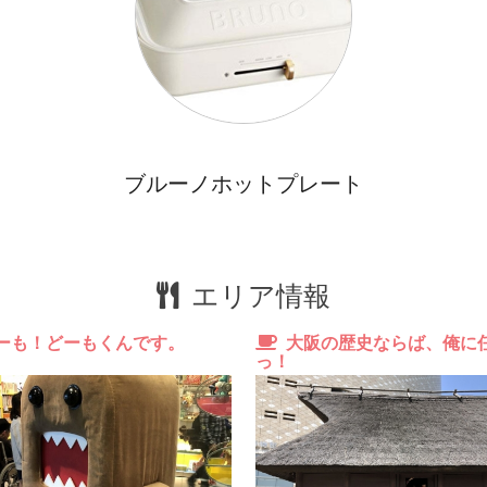
飲
ス
イ
3
ブルーノホットプレート
北
エリア情報
ーも！どーもくんです。
大阪の歴史ならば、俺に
っ！