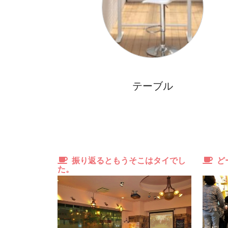
循環式の追炊き機能搭載な点もポイント高い
ペットも飼育可能なので
ワンちゃん、ネコちゃんとも一緒に暮らせます
テーブル
希少な２匹OK
辛口コメント
北向きのお部屋。
振り返るともうそこはタイでし
ど
日当たり重視なら要注意！
た。