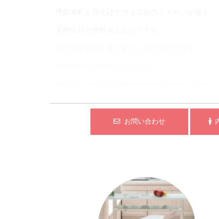
堺筋本町と言えばオフィス街のイメージが強く
実際会社が多数あるエリアです。
その分飲食店も多く楽しい街でもあります。
スーパーも近隣に数軒あるので
自炊派さんにも安心◎キッチンコンロも２口です
外観共有部の豪華さや
お問い合わせ
内
設備の充実さで人気のスプランディッドシリーズ
白を基調としたおしゃれな内装が男女問わずオス
特に気に入ったのが浴室
１６インチの大型TV付きの浴室は
ついつい長風呂になりそうな予感…