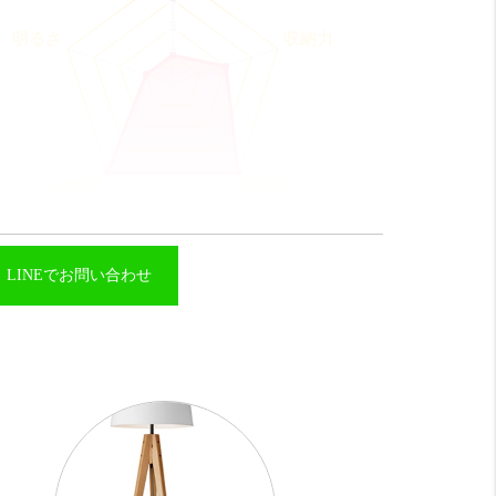
LINEでお問い合わせ
コスパ
びみょー 8 点
地や設備等は悪くないですが
賃が高めかな。
収納力
そこそこ 12 点
納大きめ！
ビングにも収納があれば更に良い。
外食派
めっちゃ良い！！ 20 点