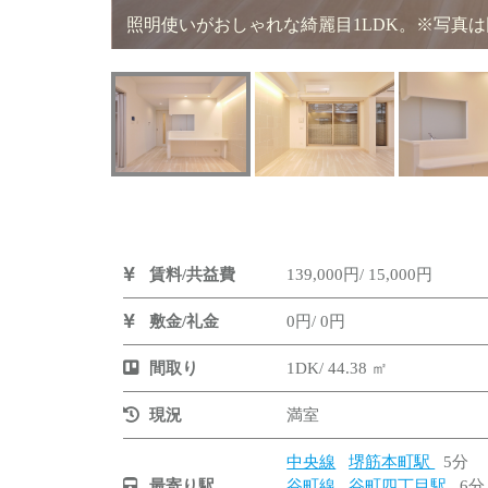
照明使いがおしゃれな綺麗目1LDK。※写真
賃料/共益費
139,000円/ 15,000円
敷金/礼金
0円/ 0円
間取り
1DK/ 44.38 ㎡
現況
満室
中央線
堺筋本町駅
5分
最寄り駅
谷町線
谷町四丁目駅
6分