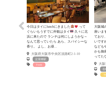
今日はタイにlunchにきました
って
大阪城
ぐらいもうすでに外観はタイ
久々に北
座いま
浜に来たので ランチは何にしようかな～
ており
なんて思っていたら あら、スパイシーな
いです
香り。 よし、お昼...
なども
かも御
大阪府大阪市中央区淡路町2-1-10
ってたな
淀屋橋駅
大阪市
Foods
谷
S