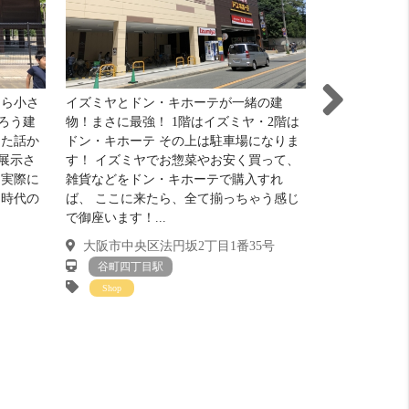
なら小さ
イズミヤとドン・キホーテが一緒の建
大昔にこの公
ろう建
物！まさに最強！ 1階はイズミヤ・2階は
地が公園にな
った話か
ドン・キホーテ その上は駐車場になりま
本の都だった
展示さ
す！ イズミヤでお惣菜やお安く買って、
となってはこ
は実際に
雑貨などをドン・キホーテで購入すれ
なんて 信じ
良時代の
ば、 ここに来たら、全て揃っちゃう感じ
が利用できる
で御座います！...
て、公園なの..
大阪市中央区法円坂2丁目1番35号
大阪市中央
谷町四丁目駅
谷町四丁
Shop
Staff