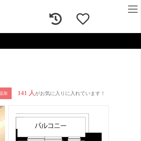
togg
navi
141 人
がお気に入りに入れています！
追加