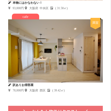
本物にはかなわない！
93,000円
大阪府 中央区
( 31.58㎡)
cafe
満室
訳ありお得部屋
78,000円
大阪府 西区
( 39.42㎡)