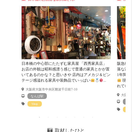
日本橋の中心部にたたずむ家具屋 「西秀家具店」
阪急梅田
お店の外観は昭和感漂う感じで普通の家具とかが置
落な家具
コスパ
そこそこ 12 点
いてあるのかな？と思いきや 店内はアメカジ＆ビン
1年間に
アメ村のすぐ近く♪
テージ感溢れる家具や装飾品でいっぱい
...
現在で
人気物件なので早いもの勝ち☆
れている.
大阪府大阪市中央区難波千日前7-10
収納力
良い！ 16 点
大阪市北
なんば駅
大
玄関入ってすぐの場所に
Shop
クローゼットがあるので洋服の出し入れが便利で使えそ
Sho
う。
しかも2ヶ所あります。
外食派
めっちゃ良い！！ 20 点
取材したひと