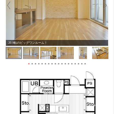
キ
20.9帖のビッグワンルーム！