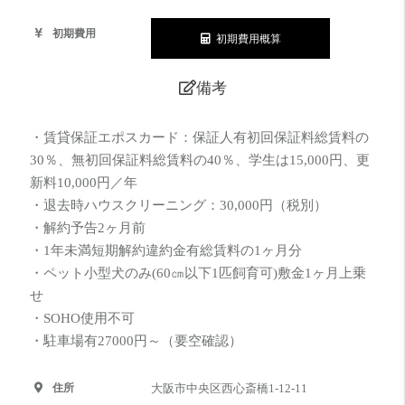
初期費用
初期費用概算
備考
・賃貸保証エポスカード：保証人有初回保証料総賃料の
30％、無初回保証料総賃料の40％、学生は15,000円、更
新料10,000円／年
・退去時ハウスクリーニング：30,000円（税別）
・解約予告2ヶ月前
・1年未満短期解約違約金有総賃料の1ヶ月分
・ペット小型犬のみ(60㎝以下1匹飼育可)敷金1ヶ月上乗
せ
・SOHO使用不可
・駐車場有27000円～（要空確認）
住所
大阪市中央区西心斎橋1-12-11