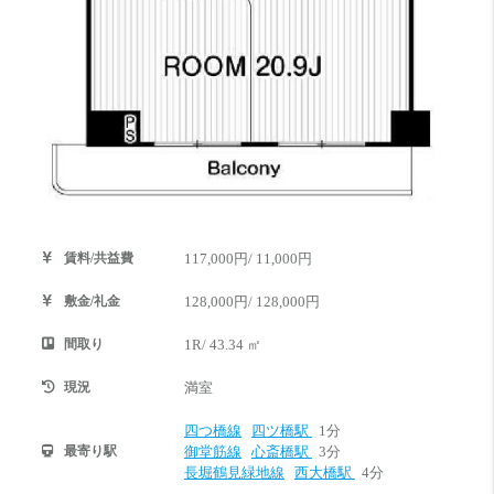
賃料/共益費
117,000円/ 11,000円
敷金/礼金
128,000円/ 128,000円
間取り
1R/ 43.34 ㎡
現況
満室
四つ橋線
四ツ橋駅
1分
最寄り駅
御堂筋線
心斎橋駅
3分
長堀鶴見緑地線
西大橋駅
4分