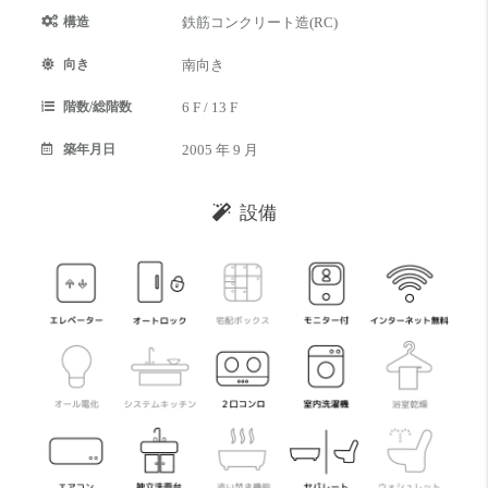
構造
鉄筋コンクリート造(RC)
向き
南向き
階数/総階数
6 F / 13 F
築年月日
2005 年 9 月
設備