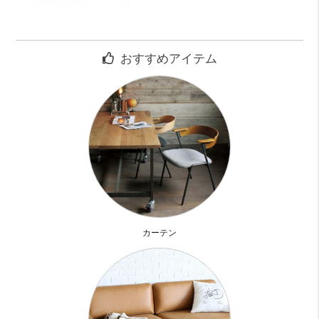
心斎橋商店街は1分で行ける！てかすぐそこ！！
繁華街なので、近くにパチンコ屋さんなんかもあります
物件までの入口が秘密の通り道のようでちょっとワクワク
おすすめアイテム
この時点で門構えがかっこよすぎる！！
ロビーや共有廊下は
ホテルの様なデザインで高級感が凄いです。
お部屋の雰囲気もブルックリン風の個性的なテイストに！！
壁一面はレンガなんです。
ブルックリンスタイルには欠かせないレンガ壁
カーテン
そこにステンレスのキッチンにダクトむき出しの換気扇。
これがインダストリアルな世界に。。。
ヴィンテージ風もいいな～