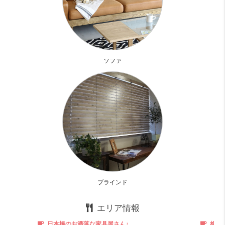
ビッグワンルームなのでレイアウトも自在！ってのもポイン
ト高い
なかなかここまでのクオリティーの高いお部屋はありません
ソファ
辛口コメント
人通りの多いエリア。
夜遅く帰っても明るいので安心ですが
サイレントライフをご希望の方にはオススメ出来ません。
お部屋診断
ブラインド
エリア情報
日本橋のお洒落な家具屋さん♪
梅田