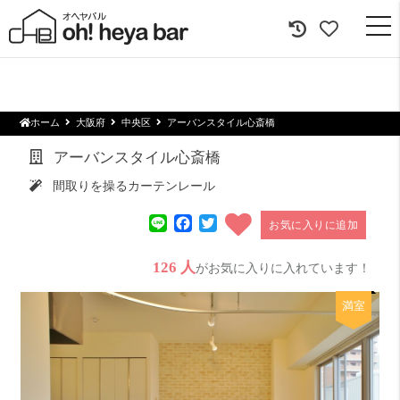
togg
navi
ホーム
大阪府
中央区
アーバンスタイル心斎橋
アーバンスタイル心斎橋
間取りを操るカーテンレール
Line
Facebook
Twitter
お気に入りに追加
126 人
がお気に入りに入れています！
満室