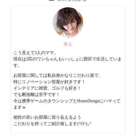
様々なジャンルのお店が多いです。
お洒落なショップ、古着屋さんなどもありますよ。
自炊派
良い！ 16 点
調理器具の収納スペースがないので
お部屋に合う棚やラックを設置しましょう。
スーパーは大通りを渡った所、歩いて5～6分です。
井上
明るさ
めっちゃ良い！！ 20 点
こう見えて3人のママ。
現在は2匹のワンちゃんもいっしょに西区で生活していま
南向きバルコニーで明るいです。
す。
お部屋に関しては私自身かなりこだわり派で、
特にリノベーション部屋が好きです！
インテリアに雑貨、ゴルフも好き！
でも断捨離は苦手です！
今は携帯ゲームのタウンシップとHomeDesignにハマって
ますｗ
相性の良いお部屋に巡り会えるよう
こだわりを持ってご紹介致します(^O^)／