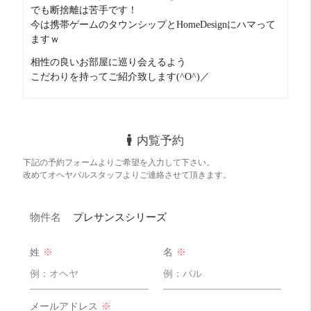
でも断捨離は苦手です！
インターネットに接続・連携させる技術です。
今は携帯ゲームのタウンシップとHomeDesignにハマって
ますｗ
相性の良いお部屋に巡り会えるよう
辛口コメント
こだわりを持ってご紹介致します(^O^)／
外国人が多く住んでいると認識の高いエリア。
多いエリアと言っても近年は
内覧予約
どのエリアも多くなっているので
下記の予約フォームよりご希望を入力して下さい。
凄く気になる人は避けた方が良いですが
改めてオヘヤバルスタッフよりご連絡させて頂きます。
特に気にするほどの事はありません。
目の前は１０階建ての建物。
物件名
プレサンスシリーズ
※４号５号タイプのお部屋は前に建物が被っていない。
姓
※
名
※
その分管理費や家賃が安い！
お部屋は電気が無いと暗いので
メールアドレス
※
日当たり重視さんは要注意。