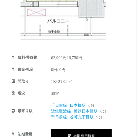
賃料/共益費
62,000円/ 6,750円
敷金/礼金
0円/ 0円
間取り
1K/ 21.09 ㎡
現況
満室
千日前線
日本橋駅
6分
最寄り駅
近鉄難波線
近鉄日本橋駅
6分
千日前線
谷町九丁目駅
9分
初期費用
初期費用概算