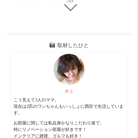
アクセス面はポイント高い
分譲賃貸なので外観は勿論
内装や設備なども完璧◎
取材したひと
２口ガスコンロキッチン、浴室乾燥
宅配ボックスにオートロックも完備。
また、プレサンスシリーズで
最近搭載されている
井上
IoTが設置されているお部屋で
こう見えて3人のママ。
スマホとお部屋のWi-Fiを連動させて
現在は2匹のワンちゃんもいっしょに西区で生活していま
す。
外出先から電気やエアコンなどを操作でき
お部屋に関しては私自身かなりこだわり派で、
スマートで快適な暮らしを実現。
特にリノベーション部屋が好きです！
※IoTとはモノに通信機能を搭載して
インテリアに雑貨、ゴルフも好き！