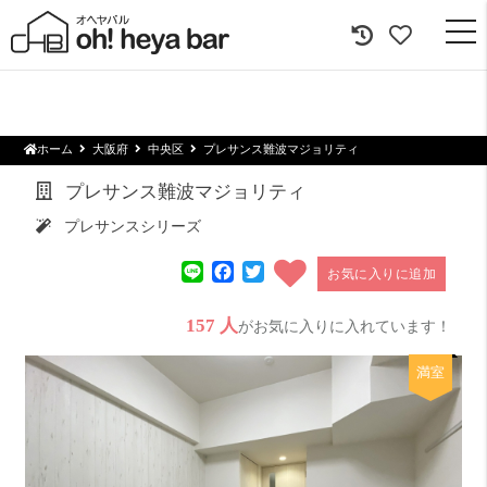
togg
navi
ホーム
大阪府
中央区
プレサンス難波マジョリティ
プレサンス難波マジョリティ
プレサンスシリーズ
Line
Facebook
Twitter
お気に入りに追加
157 人
がお気に入りに入れています！
満室