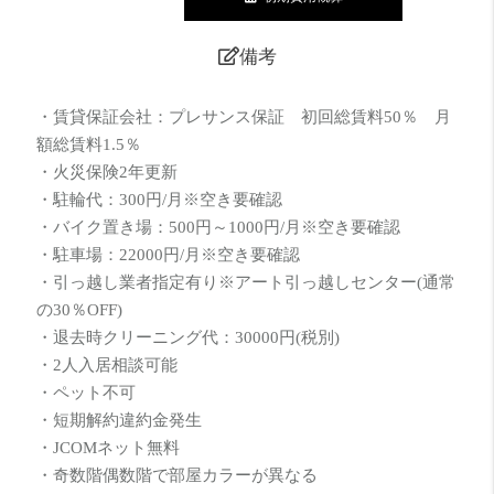
備考
・賃貸保証会社：プレサンス保証 初回総賃料50％ 月
額総賃料1.5％
・火災保険2年更新
・駐輪代：300円/月※空き要確認
・バイク置き場：500円～1000円/月※空き要確認
・駐車場：22000円/月※空き要確認
・引っ越し業者指定有り※アート引っ越しセンター(通常
の30％OFF)
・退去時クリーニング代：30000円(税別)
・2人入居相談可能
・ペット不可
・短期解約違約金発生
・JCOMネット無料
・奇数階偶数階で部屋カラーが異なる