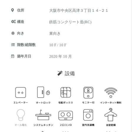
住所
大阪市中央区高津３丁目１４−２１
構造
鉄筋コンクリート造(RC)
向き
東向き
階数/総階数
10 F / 10 F
築年月日
2020 年 10 月
設備