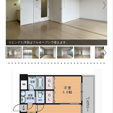
リビングと洋室はフルオープンで使えます。
リ