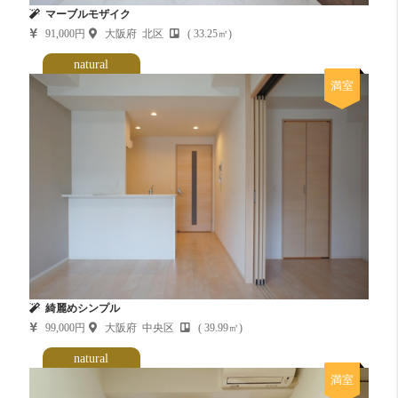
マーブルモザイク
91,000円
大阪府 北区
( 33.25㎡)
natural
満室
綺麗めシンプル
99,000円
大阪府 中央区
( 39.99㎡)
natural
満室