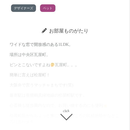
デザイナーズ
ペット
お部屋ものがたり
ワイドな窓で開放感のある1LDK。
場所は中央区瓦屋町。
ピンとこないですよね
瓦屋町。。。
簡単に言えば松屋町！
大阪弁で言うマッチャまちです(笑)
最寄駅は長堀鶴見緑地線の松屋町駅です。
心斎橋も徒歩園内なので、お買い物するのにも便利
松屋町筋からちょっと東に入ったところの比較的静かなとこ
ろにあります。