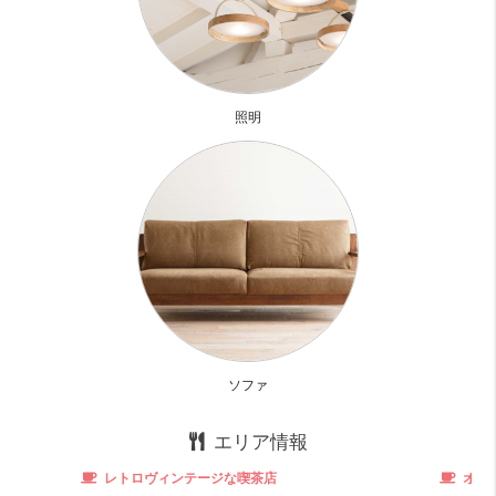
シューズクロークとして使うのもあり！！
インテリアの配置を攻略すれば、快適な生活が待ってま
す！！
照明
今なら駐車場も空があります！！
お部屋診断
ソファ
エリア情報
レトロヴィンテージな喫茶店
オリジ