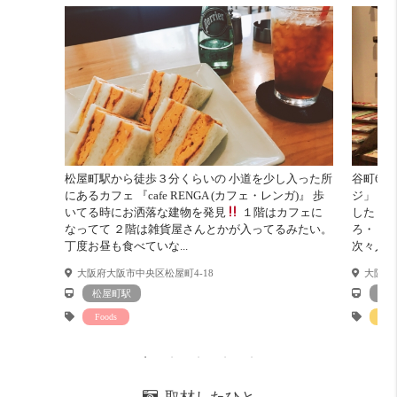
コスパ
そこそこ 12 点
収納力
めっちゃ良い！！ 20 点
松屋町駅から徒歩３分くらいの 小道を少し入った所
谷町6丁
外食派
めっちゃ良い！！ 20 点
にあるカフェ 『cafe RENGA (カフェ・レンガ)』 歩
ジ」 「
自炊派
めっちゃ良い！！ 20 点
いてる時にお洒落な建物を発見
１階はカフェに
した！ 
なってて ２階は雑貨屋さんとかが入ってるみたい。
ろ・・
明るさ
めっちゃ良い！！ 20 点
丁度お昼も食べていな...
次々入っ
大阪府大阪市中央区松屋町4-18
大阪市中
松屋町駅
谷
Foods
Sho