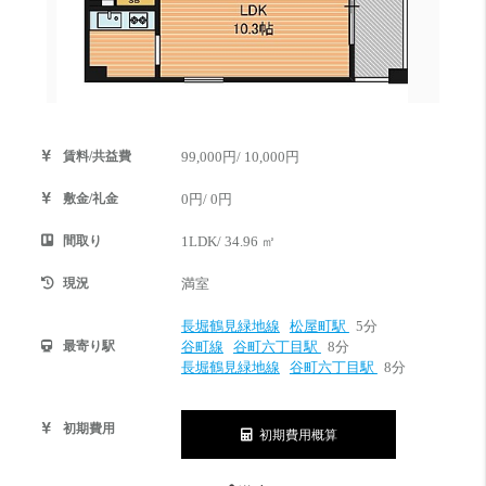
賃料/共益費
99,000円/ 10,000円
敷金/礼金
0円/ 0円
間取り
1LDK/ 34.96 ㎡
現況
満室
長堀鶴見緑地線
松屋町駅
5分
最寄り駅
谷町線
谷町六丁目駅
8分
長堀鶴見緑地線
谷町六丁目駅
8分
初期費用
初期費用概算