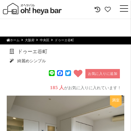
togg
navi
ホーム
大阪府
中央区
ドゥーエ谷町
ドゥーエ谷町
綺麗めシンプル
Line
Facebook
Twitter
お気に入りに追加
185 人
がお気に入りに入れています！
満室