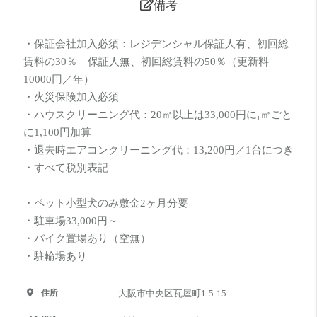
備考
・保証会社加入必須：レジデンシャル保証人有、初回総
賃料の30％ 保証人無、初回総賃料の50％（更新料
10000円／年）
・火災保険加入必須
・ハウスクリーニング代：20㎡以上は33,000円に₁㎥ごと
に1,100円加算
・退去時エアコンクリーニング代：13,200円／1台につき
・すべて税別表記
・ペット小型犬のみ敷金2ヶ月分要
・駐車場33,000円～
・バイク置場あり（空無）
・駐輪場あり
住所
大阪市中央区瓦屋町1-5-15