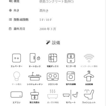
構造
鉄筋コンクリート造(RC)
向き
西向き
階数/総階数
5 F / 10 F
築年月日
2008 年 3 月
設備