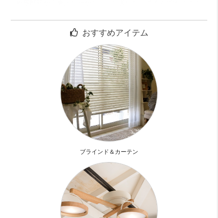
松屋町筋から東はなぜかちょっと坂になってるんです？？？
空堀商店街やスーパーも近いので生活用品のお買い物も便利
っぽい！
おすすめアイテム
お部屋は、とにかく生活し易そうな間取
8.3帖のリビングと5帖の洋室ともに
掃き出し窓が4面もあって明るい！
そうワイドスパンです！！
それぞれ窓も多く風の流れもよさそうです
壁が少ないのがちょっと気になりますが、、、
明るいことに越したことはありません(笑)
ブラインド＆カーテン
リビングと洋室のスライドドアをフルオープンにすると
広～い13帖オーバーの空間に
収納もしっかりあります。
あといいのが、玄関にも大きめの収納があり、