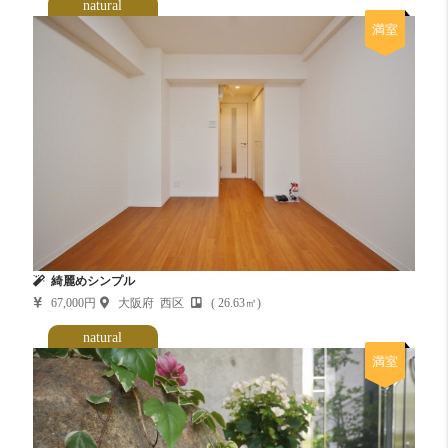
natural
満室
綺麗めシンプル
67,000円
大阪府 西区
( 26.63㎡)
natural
満室