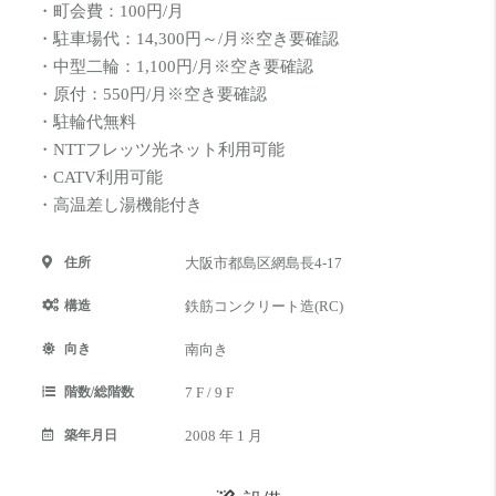
・町会費：100円/月
・駐車場代：14,300円～/月※空き要確認
・中型二輪：1,100円/月※空き要確認
・原付：550円/月※空き要確認
・駐輪代無料
・NTTフレッツ光ネット利用可能
・CATV利用可能
・高温差し湯機能付き
住所
大阪市都島区網島長4-17
構造
鉄筋コンクリート造(RC)
向き
南向き
階数/総階数
7 F / 9 F
築年月日
2008 年 1 月