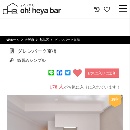
togg
navi
ホーム
大阪府
都島区
グレンパーク京橋
グレンパーク京橋
綺麗めシンプル
Line
Facebook
Twitter
お気に入りに追加
178 人
がお気に入りに入れています！
満室