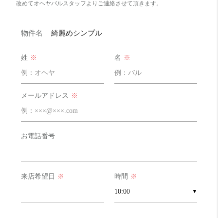
改めてオヘヤバルスタッフよりご連絡させて頂きます。
コスパ
良い！ 16 点
物件名
綺麗めシンプル
収納力
びみょー 8 点
姓
※
名
※
外食派
そこそこ 12 点
自炊派
良い！ 16 点
メールアドレス
※
明るさ
めっちゃ良い！！ 20 点
お電話番号
来店希望日
※
時間
※
▼