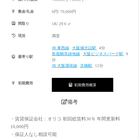
敷金/礼金
0円/ 70,000円
間取り
1R/ 29.6 ㎡
現況
満室
JR 東西線
大阪城北詰駅
4分
長堀鶴見緑地線
大阪ビジネスパーク駅
9
最寄り駅
分
JR 大阪環状線
京橋駅
12分
初期費用
初期費用概算
備考
・賃貸保証会社：オリコ 初回総賃料30％ 年間更新料
10,000円
・保証人なし相談可能