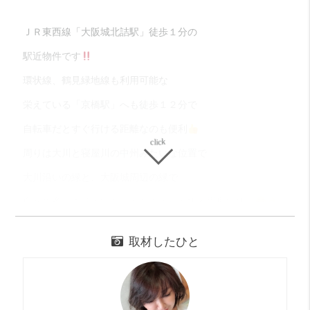
ＪＲ東西線「大阪城北詰駅」徒歩１分の
駅近物件です
環状線、鶴見緑地線も利用可能な
栄えている「京橋駅」へも徒歩１２分で
自転車だとすぐ行ける距離なのも便利
周りは大川と寝屋川の中州みたいな位置で
大川沿いの緑と、大阪城周辺の緑で
自然の多いエリアでなんとなくホッとする場所ですよ
お部屋は広めのワンルーム
取材したひと
カウンターキッチンを含む9.7帖。
2口ガスコンロの広いシステムキッチンで
ひとりでもしっかり自炊したい人におすすめしたい