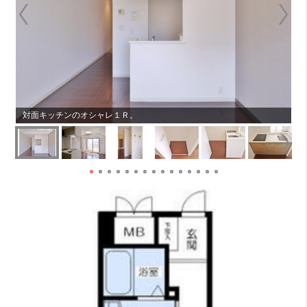
対面キッチンのオシャレ１Ｒ。
広