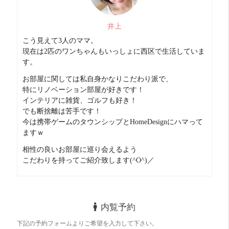
浴室乾燥や追い炊き機能など＋αの設備が充実
井上
ビジネスパークも近い！
こう見えて3人のママ。
現在は2匹のワンちゃんもいっしょに西区で生活していま
す。
お部屋に関しては私自身かなりこだわり派で、
お部屋診断
特にリノベーション部屋が好きです！
インテリアに雑貨、ゴルフも好き！
でも断捨離は苦手です！
今は携帯ゲームのタウンシップとHomeDesignにハマって
ますｗ
相性の良いお部屋に巡り会えるよう
こだわりを持ってご紹介致します(^O^)／
内覧予約
下記の予約フォームよりご希望を入力して下さい。