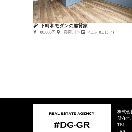
下町和モダンの趣貸家
80,000円
寝屋川市
4DK( 81.13㎡)
株式会
所在地 
TEL 
FAX 