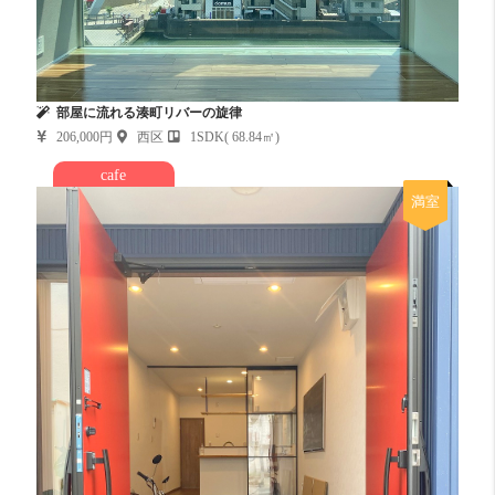
部屋に流れる湊町リバーの旋律
206,000円
西区
1SDK( 68.84㎡)
cafe
満室