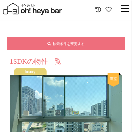
togg
navi
検索条件を変更する
1SDKの物件一覧
luxury
満室