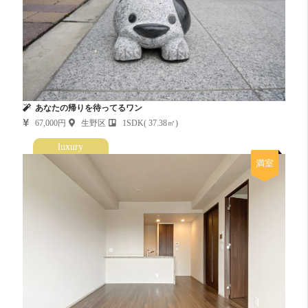
あなたの帰りを待ってるワン
67,000円
生野区
1SDK( 37.38㎡)
luxury
満室