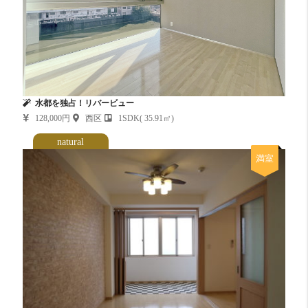
水都を独占！リバービュー
128,000円
西区
1SDK( 35.91㎡)
natural
満室