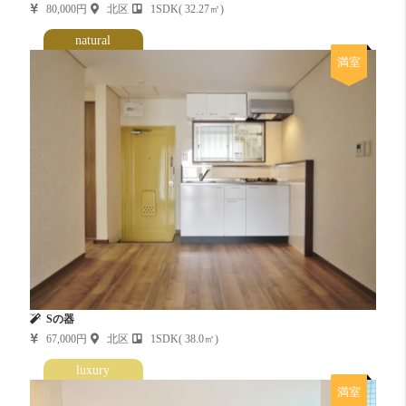
80,000円
北区
1SDK( 32.27㎡)
natural
満室
Sの器
67,000円
北区
1SDK( 38.0㎡)
luxury
満室