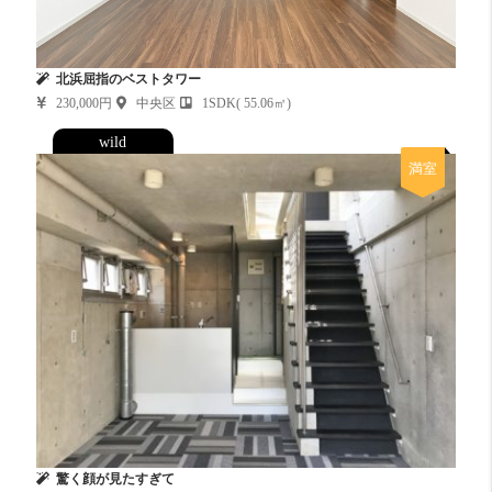
北浜屈指のベストタワー
230,000円
中央区
1SDK( 55.06㎡)
wild
満室
驚く顔が見たすぎて