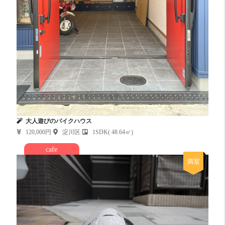
大人遊びのバイクハウス
120,000円
淀川区
1SDK( 48.64㎡)
cafe
満室