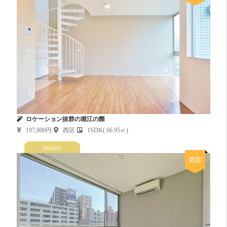
ロケーション抜群の堀江の際
197,000円
西区
1SDK( 66.95㎡)
luxury
満室