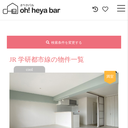
togg
navi
検索条件を変更する
JR 学研都市線の物件一覧
cool
満室