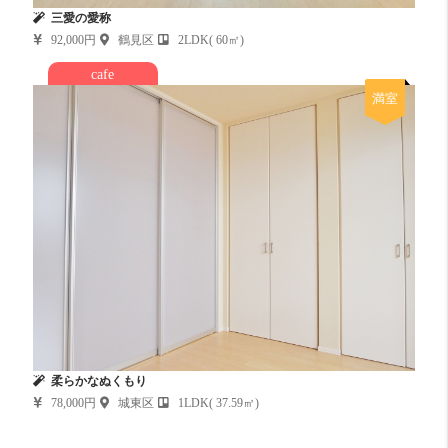
三愛の愛称
92,000円
鶴見区
2LDK( 60㎡)
cafe
満室
柔らかなぬくもり
78,000円
城東区
1LDK( 37.59㎡)