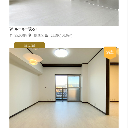
ルーキー現る！
95,000円
鶴見区
2LDK( 60.0㎡)
natural
満室