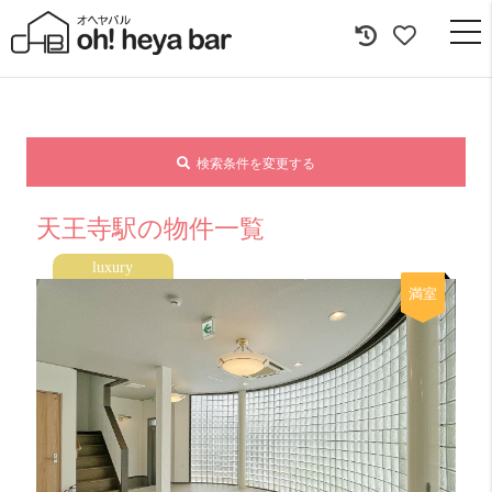
togg
navi
検索条件を変更する
天王寺駅の物件一覧
luxury
満室