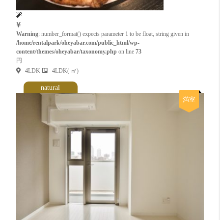
Warning
: number_format() expects parameter 1 to be float, string given in
/home/rentalpark/oheyabar.com/public_html/wp-
content/themes/oheyabar/taxonomy.php
on line
73
円
4LDK
4LDK( ㎡)
natural
満室