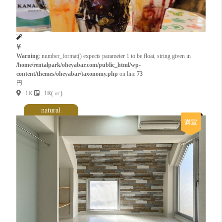
Warning
: number_format() expects parameter 1 to be float, string given in
/home/rentalpark/oheyabar.com/public_html/wp-
content/themes/oheyabar/taxonomy.php
on line
73
円
1R
1R( ㎡)
natural
満室