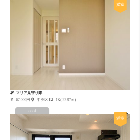
満室
マリア見守り隊
67,000円
中央区
1K( 22.97㎡)
cool
満室