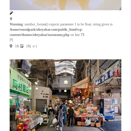
Warning
: number_format() expects parameter 1 to be float, string given in
/home/rentalpark/oheyabar.com/public_html/wp-
content/themes/oheyabar/taxonomy.php
on line
73
円
1R
1R( ㎡)