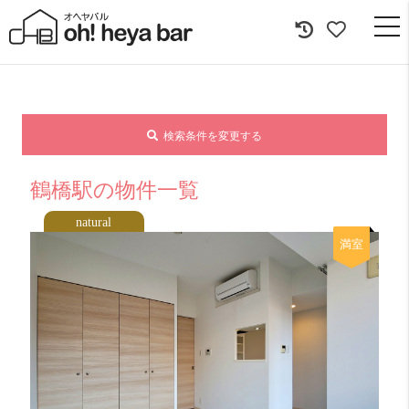
togg
navi
検索条件を変更する
鶴橋駅の物件一覧
natural
満室