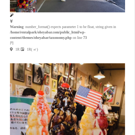
Warning
: number_format() expects parameter 1 to be float, string given in
/home/rentalpark/oheyabar.com/public_html/wp-
content/themes/oheyabar/taxonomy.php
on line
73
円
1R
1R( ㎡)