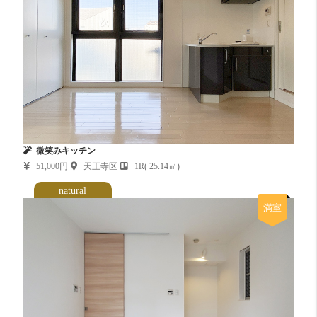
微笑みキッチン
51,000円
天王寺区
1R( 25.14㎡)
natural
満室