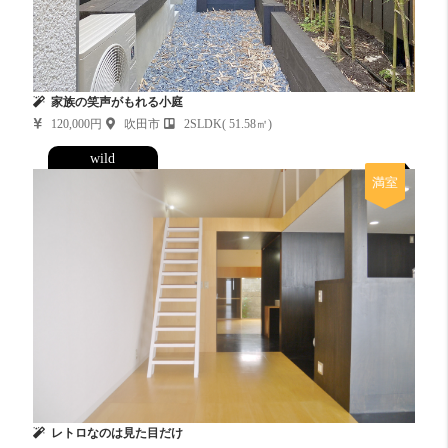
家族の笑声がもれる小庭
120,000円
吹田市
2SLDK( 51.58㎡)
wild
満室
レトロなのは見た目だけ