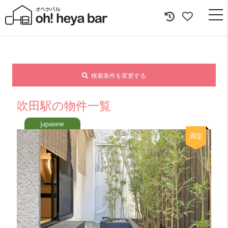
togg
navi
検索条件を変更する
吹田駅の物件一覧
japanese
満室