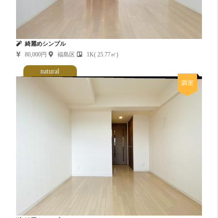
綺麗めシンプル
80,000円
福島区
1K( 25.77㎡)
natural
満室