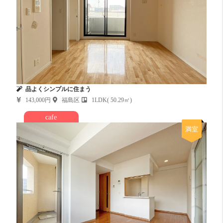
品よくシンプルに住まう
143,000円
福島区
1LDK( 50.29㎡)
cafe
満室