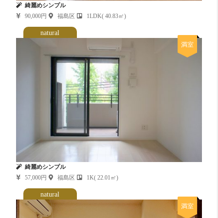
綺麗めシンプル
90,000円
福島区
1LDK( 40.83㎡)
natural
満室
綺麗めシンプル
57,000円
福島区
1K( 22.01㎡)
natural
満室