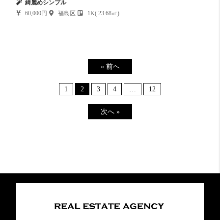
綺麗めシンプル
60,000円
福島区
1K( 23.68㎡)
« 前へ
1
2
3
4
…
12
次へ »