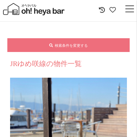
togg
navi
検索条件を変更する
JRゆめ咲線の物件一覧