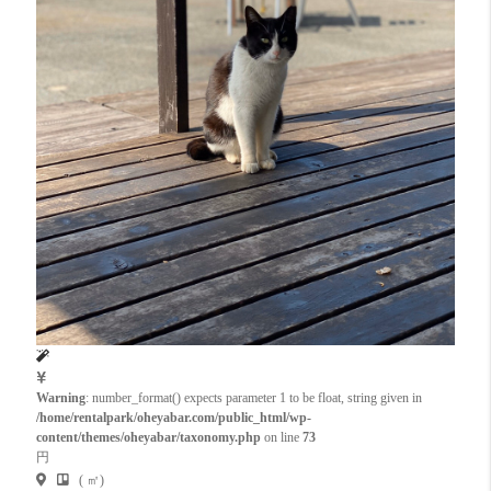
Warning
: number_format() expects parameter 1 to be float, string given in
/home/rentalpark/oheyabar.com/public_html/wp-
content/themes/oheyabar/taxonomy.php
on line
73
円
( ㎡)