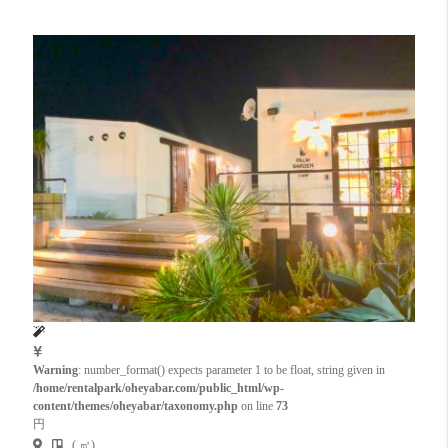
Warning
: number_format() expects parameter 1 to be float, string given in
/home/rentalpark/oheyabar.com/public_html/wp-
content/themes/oheyabar/taxonomy.php
on line
73
円
( ㎡)