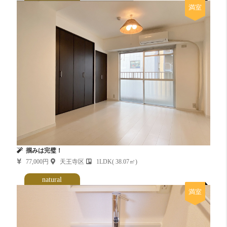
満室
掴みは完璧！
77,000円
天王寺区
1LDK( 38.07㎡)
natural
満室