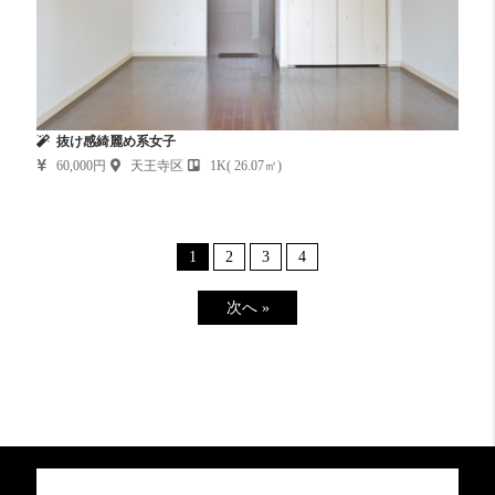
抜け感綺麗め系女子
60,000円
天王寺区
1K( 26.07㎡)
1
2
3
4
次へ »