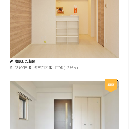
逸脱した新築
93,000円
天王寺区
1LDK( 42.98㎡)
満室