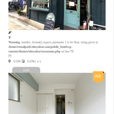
Warning
: number_format() expects parameter 1 to be float, string given in
/home/rentalpark/oheyabar.com/public_html/wp-
content/themes/oheyabar/taxonomy.php
on line
73
円
1LDK
1LDK( ㎡)
cool
満室