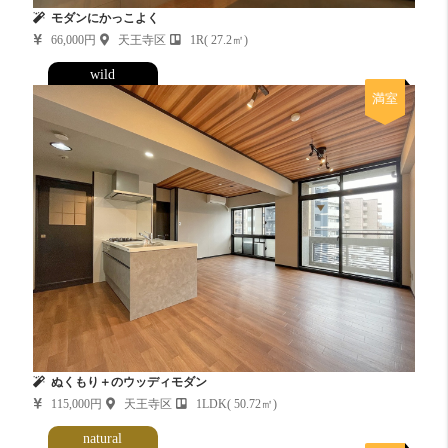
モダンにかっこよく
66,000円
天王寺区
1R( 27.2㎡)
wild
満室
ぬくもり＋のウッディモダン
115,000円
天王寺区
1LDK( 50.72㎡)
natural