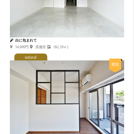
白に包まれて
54,000円
浪速区
1K( 29㎡)
natural
満室