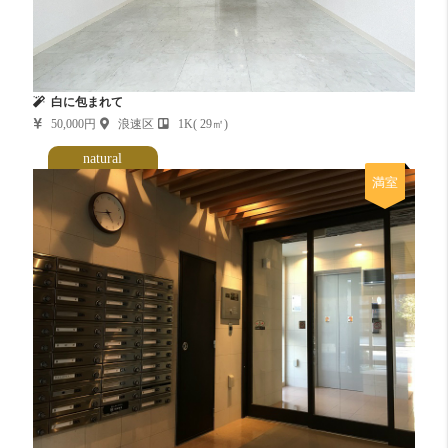
白に包まれて
50,000円
浪速区
1K( 29㎡)
natural
満室