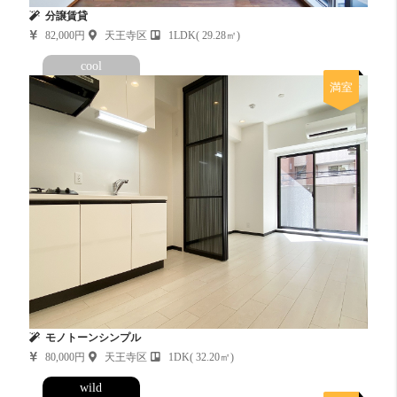
分譲賃貸
82,000円
天王寺区
1LDK( 29.28㎡)
cool
満室
モノトーンシンプル
80,000円
天王寺区
1DK( 32.20㎡)
wild