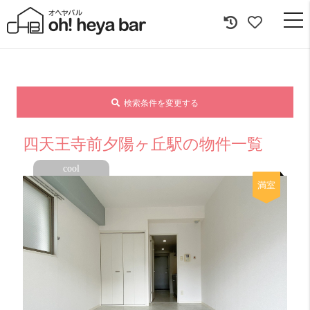
togg
navi
検索条件を変更する
四天王寺前夕陽ヶ丘駅の物件一覧
cool
満室