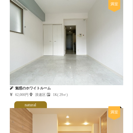
満室
魅惑のホワイトルーム
62,000円
浪速区
1K( 29㎡)
natural
満室