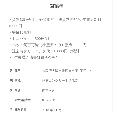
備考
・賃貸保証会社：全保連 初回総賃料の50％ 年間更新料
10000円
・駐輪代無料
・ミニバイク：500円/月
・ペット飼育可能（小型犬のみ）敷金50000円
・退去時クリーニング代：18000円（税別）
・1年未満の退去は違約金発生
住所
大阪府大阪市港区南市岡1丁目2-2
構造
鉄筋コンクリート造(RC)
向き
南東向き
階数/総階数
8 F / ２ F
築年月日
2018 年 11 月