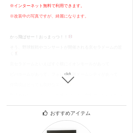
※インターネット無料で利用できます。
※改装中の写真ですが、綺麗になります。
かっ飛ばせー！おっまっつ！！
そう、野球観戦やコンサートが開催される京セラドームの近
く
京セラドームといえばすぐ横にイオンモールがあって
ビバホームがあって、フォレオ大阪ドームシティがあって
住環境はとっても良好なエリア
野球観戦やコンサートの前後は少し人口密集地になりますね
建物の１階にはコンビニがあってちょっとした買い物は便利
おすすめアイテム
エントランスから分譲賃貸ならではの、高級感に包まれてい