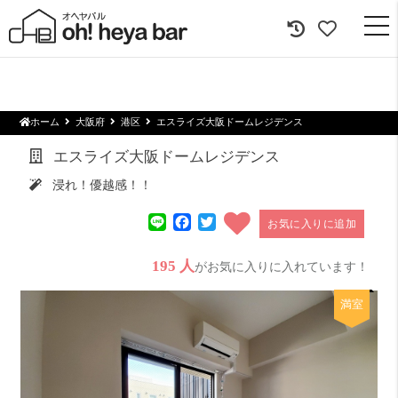
togg
navi
ホーム
大阪府
港区
エスライズ大阪ドームレジデンス
エスライズ大阪ドームレジデンス
浸れ！優越感！！
Line
Facebook
Twitter
お気に入りに追加
195 人
がお気に入りに入れています！
満室