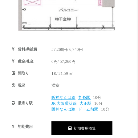
賃料/共益費
57,260円/ 6,740円
敷金/礼金
0円/ 57,260円
間取り
1K/ 21.59 ㎡
現況
満室
阪神なんば線
九条駅
10分
最寄り駅
JR 大阪環状線
大正駅
10分
阪神なんば線
ドーム前駅
10分
初期費用
初期費用概算