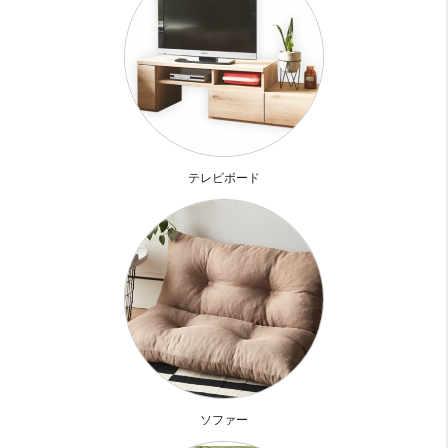
ます
オートロックの解錠は鍵を回すタイプではなく
ICチップ入りの鍵をかざしてピッと開けるタイプ
自分は決してすごくなくて、ICチップがすごいのに
なぜかピッとかざしてドアを開けると『自分できます感』が
テレビボード
わいてくるあのタイプです
この日も、借りてすらない自分が優越感に浸り、いざお部屋
へ
まず玄関廊下が大理石調で高級感があります
クロス色合いも分譲マンションではあまりない色合い
逆にこの色合いだから高級感が増しているのかな
お部屋は6帖ちょっとなので、決して広くはないけど、
明るめのフローリングでフローリングの横幅も広めなタイプ
ソファー