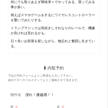
何にでも取りあえず興味津々でやってみる、買ってみる
事が多い。
例えばスマホゲームをするにワイヤレスコントローラー
を繋いでみたりする。
トランプマジックは長続きしそれなりのレベルで、機嫌
が良ければ見れるかも。
日々良いお部屋を探しながら、物忘れと奮闘し生きてい
る。
内覧予約
下記の予約フォームよりご希望を入力して下さい。
コスパ
めっちゃ良い！！ 20 点
改めてオヘヤバルスタッフよりご連絡させて頂きます。
インターネット代込みだし！
収納力
そこそこ 12 点
物件名
浸れ！優越感！！
普通サイズに普通サイズの靴箱。
外食派
めっちゃ良い！！ 20 点
姓
※
名
※