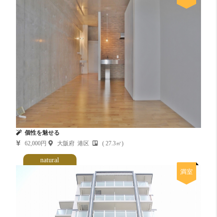
個性を魅せる
62,000円
大阪府 港区
( 27.3㎡)
natural
満室