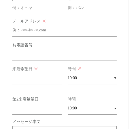
フェリオ大阪ドームに飲食店いっぱい♪
自炊派
良い！ 16 点
イオンモールあるけど、少し歩くので-1
メールアドレス
※
明るさ
良い！ 16 点
南東向きで２階でも明るかったです！
お電話番号
来店希望日
※
時間
※
▼
第2来店希望日
時間
▼
メッセージ本文