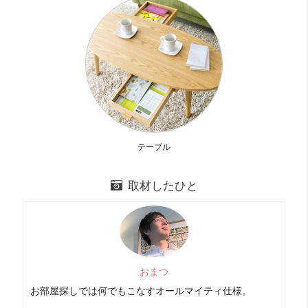
気持ちの問題かもしれないけど、窮屈さは感じません
分譲賃貸って似たり寄ったりになりがちですが
個性も出ていて楽しめるお部屋でした
おまつの辛口コメント
駅までは少し歩きます。
テーブル
歩ける人は九条、大正、ドーム前千代崎、弁天町も歩いて
いけます。
取材したひと
イベントの日はドーム近くは人が多いです。
時間帯をずらしたり、電車を変えたりして対応しましょ
う！
おまつ
お部屋診断
お部屋探しでは何でもこなすオールマイティ仕様。