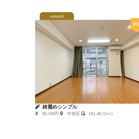
natural
満
綺麗めシンプル
90,500円
中央区
1K( 40.32㎡)