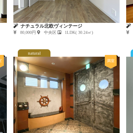
ナチュラル北欧ヴィンテージ
80,000円
中央区
1LDK( 30.24㎡)
9
natural
室
満室