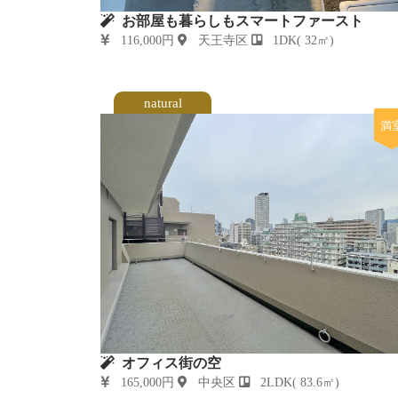
お部屋も暮らしもスマートファースト
116,000円
天王寺区
1DK( 32㎡)
natural
満
オフィス街の空
165,000円
中央区
2LDK( 83.6㎡)