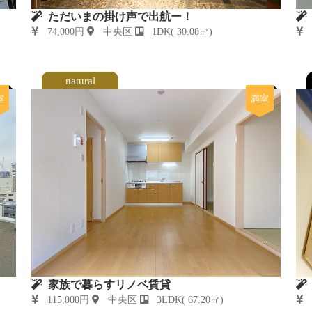
ただいまの掛け声で出航ー！
74,000円
中央区
1DK( 30.08㎡)
4
natural
室
満室
家族で暮らすリノベ賃貸
115,000円
中央区
3LDK( 67.20㎡)
5