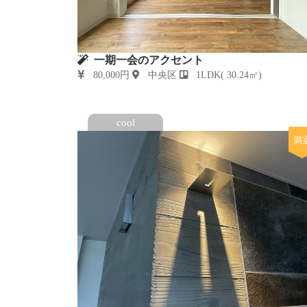
一期一会のアクセント
80,000円
中央区
1LDK( 30.24㎡)
cool
満