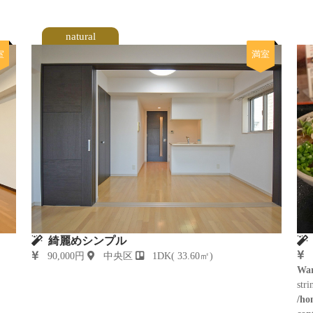
natural
室
満室
綺麗めシンプル
90,000円
中央区
1DK( 33.60㎡)
War
stri
/ho