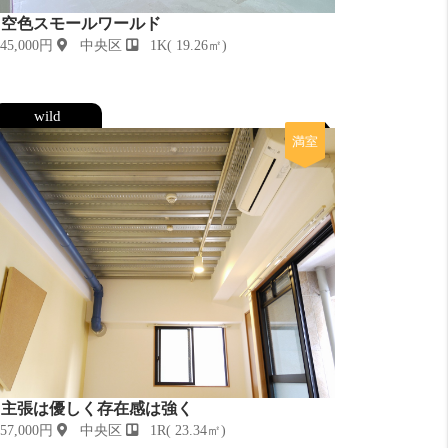
空色スモールワールド
5,000円
中央区
1K( 19.26㎡)
wild
満室
主張は優しく存在感は強く
7,000円
中央区
1R( 23.34㎡)