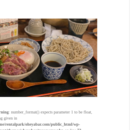
ning
: number_format() expects parameter 1 to be float,
ng given in
me/rentalpark/oheyabar.com/public_html/wp-