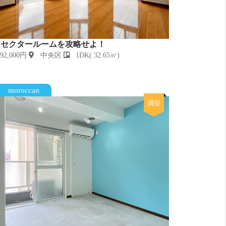
セクタールームを攻略せよ！
2,000円
中央区
1DK( 32.65㎡)
moroccan
満室